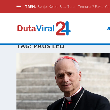
TREN:
Benjol Keloid Bisa Turun-Temurun? Fakta Yan
B
TAG:
PAUS LEO