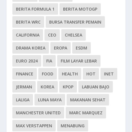
BERITA FORMULA 1
BERITA MOTOGP
BERITA WRC
BURSA TRANSFER PEMAIN
CALIFORNIA
CEO
CHELSEA
DRAMA KOREA
EROPA
ESDM
EURO 2024
FIA
FILM LAYAR LEBAR
FINANCE
FOOD
HEALTH
HOT
INET
JERMAN
KOREA
KPOP
LABUAN BAJO
LALIGA
LUNA MAYA
MAKANAN SEHAT
MANCHESTER UNITED
MARC MARQUEZ
MAX VERSTAPPEN
MENABUNG