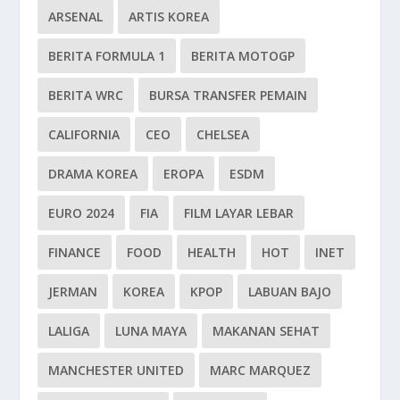
ARSENAL
ARTIS KOREA
BERITA FORMULA 1
BERITA MOTOGP
BERITA WRC
BURSA TRANSFER PEMAIN
CALIFORNIA
CEO
CHELSEA
DRAMA KOREA
EROPA
ESDM
EURO 2024
FIA
FILM LAYAR LEBAR
FINANCE
FOOD
HEALTH
HOT
INET
JERMAN
KOREA
KPOP
LABUAN BAJO
LALIGA
LUNA MAYA
MAKANAN SEHAT
MANCHESTER UNITED
MARC MARQUEZ