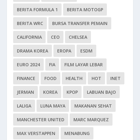
BERITA FORMULA 1
BERITA MOTOGP
BERITA WRC
BURSA TRANSFER PEMAIN
CALIFORNIA
CEO
CHELSEA
DRAMA KOREA
EROPA
ESDM
EURO 2024
FIA
FILM LAYAR LEBAR
FINANCE
FOOD
HEALTH
HOT
INET
JERMAN
KOREA
KPOP
LABUAN BAJO
LALIGA
LUNA MAYA
MAKANAN SEHAT
MANCHESTER UNITED
MARC MARQUEZ
MAX VERSTAPPEN
MENABUNG