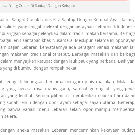
baran Yang Cocok Di Santap Dengan Ketupat
ut Ini Sangat Cocok Untuk Kita Santap Dengan Ketupat Agar Rasany
n kuliner yang sangat melekat dengan perayaan Lebaran di Indonesia
ar di anggap sebagai pelengkap dalam tradisi makan bersama. Berbaga
rbagai jenis santapan khas Nusantara. Meskipun selama ini opor aya
alam sajian Lebaran, kenyataannya ada beragam variasi makanan lai
gan makanan tradisional tersebut. Berbagai masakan dari berbaga
ri dalam menyajikan ketupat dengan lauk pauk yang berbeda. Baik yan
gga yang di bumbui dengan rempah pekat.
t sering di hidangkan bersama beragam jenis masakan. Mulai dar
g yang bercita rasa manis gurih, sambal goreng ati yang peda
ntan yang lembut. Semua pilihan ini memberikan nuansa baru dala
 yang sudah jenuh dengan opor ayam sebagai sajian utama. Beberap
sung bahwa variasi menu Lebaran selain opor mampu memberika
n selera.
at dengan aneka masakan Lebaran mencerminkan kekayaan budaya