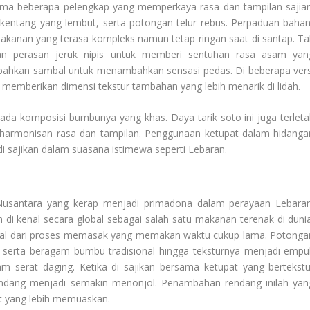
ma beberapa pelengkap yang memperkaya rasa dan tampilan sajian
 kentang yang lembut, serta potongan telur rebus. Perpaduan bahan
kanan yang terasa kompleks namun tetap ringan saat di santap. Ta
an perasan jeruk nipis untuk memberi sentuhan rasa asam yan
ahkan sambal untuk menambahkan sensasi pedas. Di beberapa vers
 memberikan dimensi tekstur tambahan yang lebih menarik di lidah.
ada komposisi bumbunya yang khas. Daya tarik soto ini juga terleta
harmonisan rasa dan tampilan. Penggunaan ketupat dalam hidanga
di sajikan dalam suasana istimewa seperti Lebaran.
 Nusantara yang kerap menjadi primadona dalam perayaan Lebaran
di kenal secara global sebagai salah satu makanan terenak di dunia
asal dari proses memasak yang memakan waktu cukup lama. Potonga
 serta beragam bumbu tradisional hingga teksturnya menjadi empu
serat daging. Ketika di sajikan bersama ketupat yang bertekstu
rendang menjadi semakin menonjol. Penambahan rendang inilah yan
 yang lebih memuaskan.