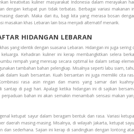
kan kreativitas kuliner masyarakat Indonesia dalam merayakan har
n dengan ketupat pun tidak terbatas. Berbagai variasi makanan in
masing daerah. Maka dari itu, bagi kita yang merasa bosan denga
iasi masakan khas Lebaran lain bisa menjadi alternatif menarik.
DAFTAR HIDANGAN LEBARAN
khas yang identik dengan suasana Lebaran. Hidangan ini juga sering d
keluarga. Kehadiran kuliner ini kerap membangkitkan selera berka
 bumbu rempah yang meresap secara optimal ke dalam setiap eleme
unakan tambahan bahan pelengkap. Misalnya seperti labu siam, tahu
ak dalam kuah bersantan. Kuah bersantan ini juga memiliki cita ras
Kombinasi rasa asin ringan dan manis yang samar dari kuahny
santap di pagi hari. Apalagi ketika hidangan ini di sajikan bersam
sil perpaduan bahan ini akan semakin menambah sensasi makan yan
genal ketupat sayur dalam beragam bentuk dan rasa. Variasi ketupa
liner daerah masing-masing. Misalnya, di wilayah Jakarta, ketupat sayu
an dan sederhana. Sajian ini kerap di sandingkan dengan lontong ata