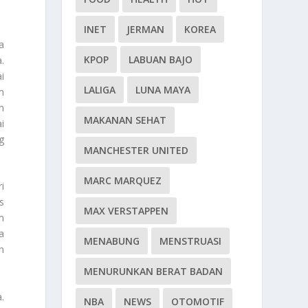
INET
JERMAN
KOREA
a
KPOP
LABUAN BAJO
.
i
LALIGA
LUNA MAYA
m
n
MAKANAN SEHAT
i
g
MANCHESTER UNITED
MARC MARQUEZ
i
s
MAX VERSTAPPEN
m
a
MENABUNG
MENSTRUASI
n
MENURUNKAN BERAT BADAN
.
NBA
NEWS
OTOMOTIF