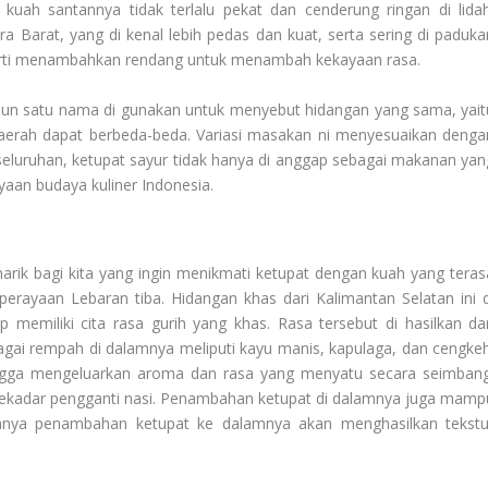
kuah santannya tidak terlalu pekat dan cenderung ringan di lidah
 Barat, yang di kenal lebih pedas dan kuat, serta sering di paduka
perti menambahkan rendang untuk menambah kekayaan rasa.
n satu nama di gunakan untuk menyebut hidangan yang sama, yait
daerah dapat berbeda-beda. Variasi masakan ni menyesuaikan denga
seluruhan, ketupat sayur tidak hanya di anggap sebagai makanan yan
aan budaya kuliner Indonesia.
arik bagi kita yang ingin menikmati ketupat dengan kuah yang teras
erayaan Lebaran tiba. Hidangan khas dari Kalimantan Selatan ini d
memiliki cita rasa gurih yang khas. Rasa tersebut di hasilkan dar
agai rempah di dalamnya meliputi kayu manis, kapulaga, dan cengkeh
ngga mengeluarkan aroma dan rasa yang menyatu secara seimbang
 sekadar pengganti nasi. Penambahan ketupat di dalamnya juga mamp
anya penambahan ketupat ke dalamnya akan menghasilkan tekstu