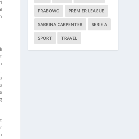
i
i
PRABOWO
PREMIER LEAGUE
n
SABRINA CARPENTER
SERIE A
SPORT
TRAVEL
i
t
n
,
a
a
a
g
t
r
u