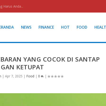
g Harus Anda...
ERANDA
NEWS
FINANCE
HOT
FOOD
HEAL
EBARAN YANG COCOK DI SANTAP
GAN KETUPAT
n
|
Apr 7, 2025
|
Food
|
0
|