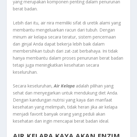
yang merupakan komponen penting dalam penurunan
berat badan.
Lebih dari itu, air nira memiliki sifat di uretik alami yang
membantu mengeluarkan racun dari tubuh. Dengan
minum air kelapa secara teratur, sistem pencernaan
dan ginjal Anda dapat bekerja lebih baik dalam
membersihkan tubuh dari zat-zat berbahaya. Ini tidak
hanya membantu dalam proses penurunan berat badan
tetapi juga meningkatkan kesehatan secara
keseluruhan.
Secara keseluruhan,
Air Kelapa
adalah pilihan yang
sehat dan menyegarkan untuk mendukung diet Anda.
Dengan kandungan nutrisi yang kaya dan manfaat
kesehatan yang melimpah, tidak heran jika air kelapa
menjadi favorit banyak orang yang peduli akan
kesehatan dan ingin mencapai berat badan ideal.
AIR KELAPA KAYA AKAN ENZIM