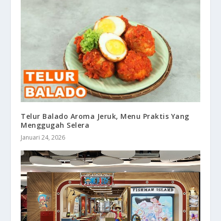
Telur Balado Aroma Jeruk, Menu Praktis Yang
Menggugah Selera
Januari 24, 2026