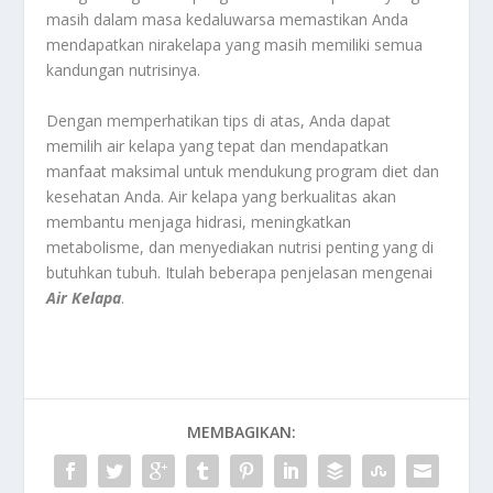
masih dalam masa kedaluwarsa memastikan Anda
mendapatkan nirakelapa yang masih memiliki semua
kandungan nutrisinya.
Dengan memperhatikan tips di atas, Anda dapat
memilih air kelapa yang tepat dan mendapatkan
manfaat maksimal untuk mendukung program diet dan
kesehatan Anda. Air kelapa yang berkualitas akan
membantu menjaga hidrasi, meningkatkan
metabolisme, dan menyediakan nutrisi penting yang di
butuhkan tubuh. Itulah beberapa penjelasan mengenai
Air Kelapa
.
MEMBAGIKAN: