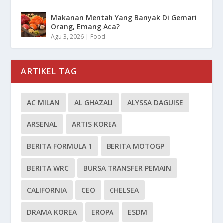
Makanan Mentah Yang Banyak Di Gemari
Orang, Emang Ada?
Agu 3, 2026
|
Food
ARTIKEL TAG
AC MILAN
AL GHAZALI
ALYSSA DAGUISE
ARSENAL
ARTIS KOREA
BERITA FORMULA 1
BERITA MOTOGP
BERITA WRC
BURSA TRANSFER PEMAIN
CALIFORNIA
CEO
CHELSEA
DRAMA KOREA
EROPA
ESDM