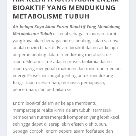
BIOAKTIF YANG MENDUKUNG
METABOLISME TUBUH
Air kelapa Kaya Akan Enzim Bioaktif Yang Mendukung
Metabolisme Tubuh
di kenal sebagai minuman alami
yang kaya akan berbagai nutrisi penting, salah satunya
adalah enzim bioaktif. Enzim bioaktif dalam air kelapa
berperan penting dalam mendukung metabolisme
tubuh. Metabolisme adalah proses biokimia dalam
tubuh yang mengubah makanan dan minuman menjadi
energi. Proses ini sangat penting untuk mendukung
fungsi tubuh sehari-hari, termasuk pernapasan,
pencernaan, dan perbaikan sel.
Enzim bioaktif dalam air kelapa membantu
mempercepat reaksi kimia dalam tubuh, termasuk
pemecahan nutrisi menjadi komponen yang lebih kecil
sehingga dapat di serap lebih efisien oleh tubuh.
Sebagai contoh, enzim seperti asam fosfatase dan