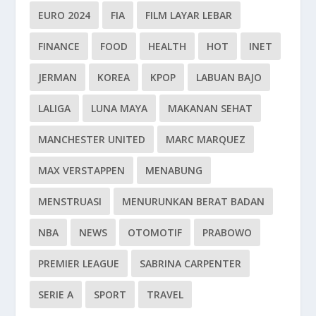
EURO 2024
FIA
FILM LAYAR LEBAR
FINANCE
FOOD
HEALTH
HOT
INET
JERMAN
KOREA
KPOP
LABUAN BAJO
LALIGA
LUNA MAYA
MAKANAN SEHAT
MANCHESTER UNITED
MARC MARQUEZ
MAX VERSTAPPEN
MENABUNG
MENSTRUASI
MENURUNKAN BERAT BADAN
NBA
NEWS
OTOMOTIF
PRABOWO
PREMIER LEAGUE
SABRINA CARPENTER
SERIE A
SPORT
TRAVEL