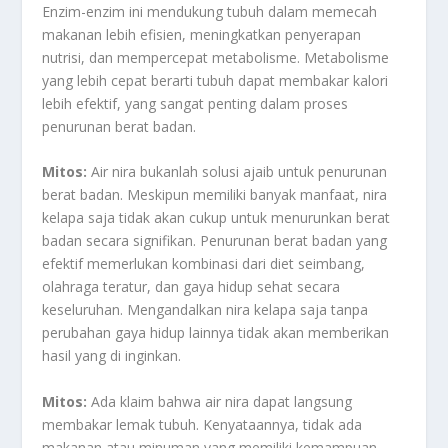
Enzim-enzim ini mendukung tubuh dalam memecah
makanan lebih efisien, meningkatkan penyerapan
nutrisi, dan mempercepat metabolisme. Metabolisme
yang lebih cepat berarti tubuh dapat membakar kalori
lebih efektif, yang sangat penting dalam proses
penurunan berat badan.
Mitos:
Air nira bukanlah solusi ajaib untuk penurunan
berat badan. Meskipun memiliki banyak manfaat, nira
kelapa saja tidak akan cukup untuk menurunkan berat
badan secara signifikan. Penurunan berat badan yang
efektif memerlukan kombinasi dari diet seimbang,
olahraga teratur, dan gaya hidup sehat secara
keseluruhan. Mengandalkan nira kelapa saja tanpa
perubahan gaya hidup lainnya tidak akan memberikan
hasil yang di inginkan.
Mitos:
Ada klaim bahwa air nira dapat langsung
membakar lemak tubuh. Kenyataannya, tidak ada
makanan atau minuman yang memiliki kemampuan