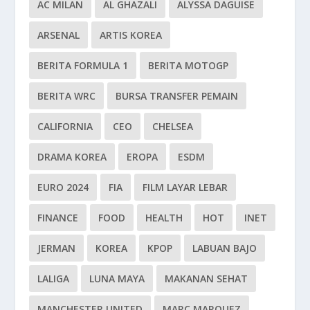
AC MILAN
AL GHAZALI
ALYSSA DAGUISE
ARSENAL
ARTIS KOREA
BERITA FORMULA 1
BERITA MOTOGP
BERITA WRC
BURSA TRANSFER PEMAIN
CALIFORNIA
CEO
CHELSEA
DRAMA KOREA
EROPA
ESDM
EURO 2024
FIA
FILM LAYAR LEBAR
FINANCE
FOOD
HEALTH
HOT
INET
JERMAN
KOREA
KPOP
LABUAN BAJO
LALIGA
LUNA MAYA
MAKANAN SEHAT
MANCHESTER UNITED
MARC MARQUEZ