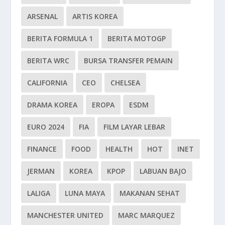
ARSENAL
ARTIS KOREA
BERITA FORMULA 1
BERITA MOTOGP
BERITA WRC
BURSA TRANSFER PEMAIN
CALIFORNIA
CEO
CHELSEA
DRAMA KOREA
EROPA
ESDM
EURO 2024
FIA
FILM LAYAR LEBAR
FINANCE
FOOD
HEALTH
HOT
INET
JERMAN
KOREA
KPOP
LABUAN BAJO
LALIGA
LUNA MAYA
MAKANAN SEHAT
MANCHESTER UNITED
MARC MARQUEZ