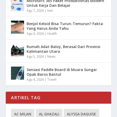
Microsoft 365 Paket Produktivitas Modern
Untuk Kerja Dan Belajar
Agu 7, 2026
|
Inet
Benjol Keloid Bisa Turun-Temurun? Fakta
Yang Harus Anda Tahu
Agu 6, 2026
|
Health
Rumah Adat Baloy, Berasal Dari Provinsi
Kalimantan Utara
Agu 5, 2026
|
News
Sensasi Paddle Board di Muara Sungai
Opak Baros Bantul
Agu 4, 2026
|
Travel
ARTIKEL TAG
AC MILAN
AL GHAZALI
ALYSSA DAGUISE