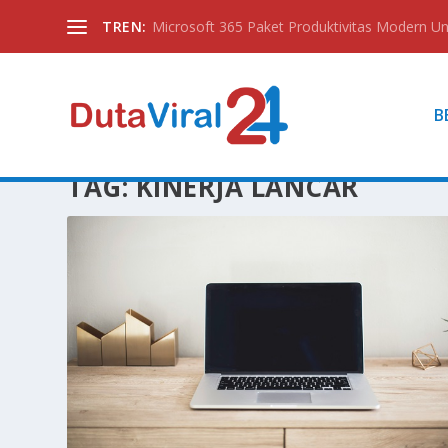
TREN:
Microsoft 365 Paket Produktivitas Modern Unt
B
TAG:
KINERJA LANCAR