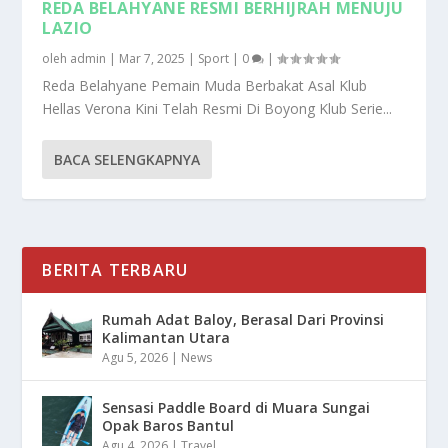
REDA BELAHYANE RESMI BERHIJRAH MENUJU
LAZIO
oleh
admin
|
Mar 7, 2025
|
Sport
|
0
|
Reda Belahyane Pemain Muda Berbakat Asal Klub
Hellas Verona Kini Telah Resmi Di Boyong Klub Serie...
BACA SELENGKAPNYA
BERITA TERBARU
Rumah Adat Baloy, Berasal Dari Provinsi
Kalimantan Utara
Agu 5, 2026
|
News
Sensasi Paddle Board di Muara Sungai
Opak Baros Bantul
Agu 4, 2026
|
Travel