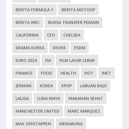
BERITA FORMULA 1
BERITA MOTOGP
BERITA WRC
BURSA TRANSFER PEMAIN
CALIFORNIA
CEO
CHELSEA
DRAMA KOREA
EROPA
ESDM
EURO 2024
FIA
FILM LAYAR LEBAR
FINANCE
FOOD
HEALTH
HOT
INET
JERMAN
KOREA
KPOP
LABUAN BAJO
LALIGA
LUNA MAYA
MAKANAN SEHAT
MANCHESTER UNITED
MARC MARQUEZ
MAX VERSTAPPEN
MENABUNG