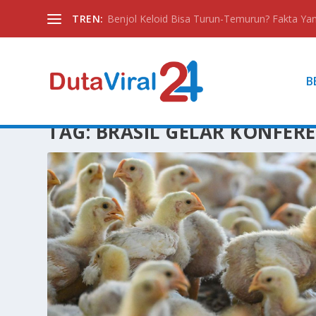
TREN:
Benjol Keloid Bisa Turun-Temurun? Fakta Yan
B
TAG:
BRASIL GELAR KONFERE