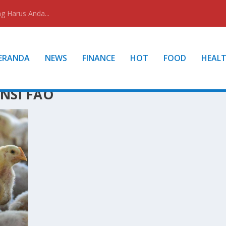
g Harus Anda...
ERANDA
NEWS
FINANCE
HOT
FOOD
HEAL
NSI FAO