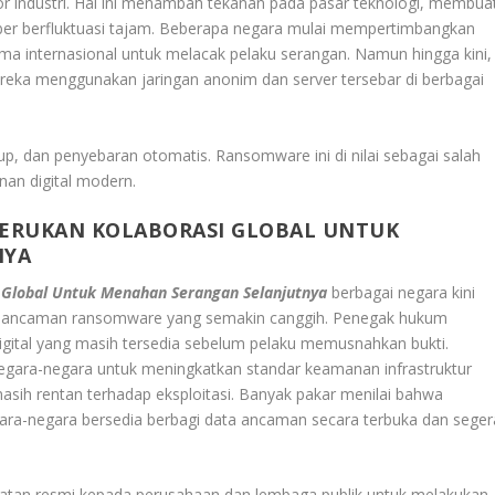
 industri. Hal ini menambah tekanan pada pasar teknologi, membua
er berfluktuasi tajam. Beberapa negara mulai mempertimbangkan
ama internasional untuk melacak pelaku serangan. Namun hingga kini,
ereka menggunakan jaringan anonim dan server tersebar di berbagai
 dan penyebaran otomatis. Ransomware ini di nilai sebagai salah
nan digital modern.
SERUKAN KOLABORASI GLOBAL UNTUK
NYA
 Global Untuk Menahan Serangan Selanjutnya
berbagai negara kini
i ancaman ransomware yang semakin canggih. Penegak hukum
digital yang masih tersedia sebelum pelaku memusnahkan bukti.
egara-negara untuk meningkatkan standar keamanan infrastruktur
sih rentan terhadap eksploitasi. Banyak pakar menilai bahwa
egara-negara bersedia berbagi data ancaman secara terbuka dan seger
atan resmi kepada perusahaan dan lembaga publik untuk melakukan