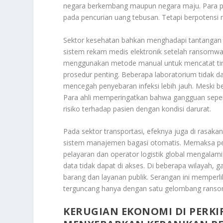
negara berkembang maupun negara maju. Para pe
pada pencurian uang tebusan. Tetapi berpotensi me
Sektor kesehatan bahkan menghadapi tantangan y
sistem rekam medis elektronik setelah ransomware
menggunakan metode manual untuk mencatat tin
prosedur penting. Beberapa laboratorium tidak d
mencegah penyebaran infeksi lebih jauh. Meski be
Para ahli memperingatkan bahwa gangguan sepert
risiko terhadap pasien dengan kondisi darurat.
Pada sektor transportasi, efeknya juga di rasak
sistem manajemen bagasi otomatis. Memaksa pet
pelayaran dan operator logistik global mengala
data tidak dapat di akses. Di beberapa wilayah, 
barang dan layanan publik. Serangan ini memperl
terguncang hanya dengan satu gelombang ransomwa
KERUGIAN EKONOMI DI PERK