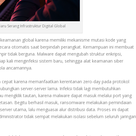
u Serang Infrastruktur Digital Global
 keamanan global karena memiliki mekanisme mutasi kode yang
ecara otomatis saat berpindah perangkat. Kemampuan ini membuat
mpir tidak berguna. Malware dapat mengubah struktur enkripsi,
tiap kali menginfeksi sistem baru, sehingga alat keamanan siber
ola ancamannya.
asa cepat karena memanfaatkan kerentanan zero-day pada protokol
ubungkan server-server lama. Infeksi tidak lagi membutuhkan
au mengklik tautan, karena malware dapat masuk melalui port yang
retasan. Begitu berhasil masuk, ransomware melakukan pemindaian
server utama, lalu menguasai alur distribusi data. Proses ini dapat
ministrator tidak sempat melakukan isolasi sebelum seluruh jaringa