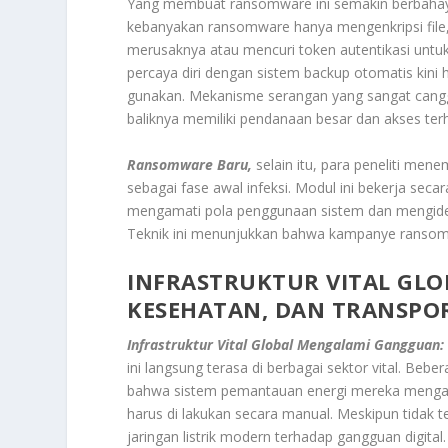
Yang membuat ransomware ini semakin berbaha
kebanyakan ransomware hanya mengenkripsi file, v
merusaknya atau mencuri token autentikasi unt
percaya diri dengan sistem backup otomatis kin
gunakan. Mekanisme serangan yang sangat cangg
baliknya memiliki pendanaan besar dan akses ter
Ransomware Baru,
selain itu, para peneliti me
sebagai fase awal infeksi. Modul ini bekerja sec
mengamati pola penggunaan sistem dan mengidentif
Teknik ini menunjukkan bahwa kampanye ransomwar
INFRASTRUKTUR VITAL GLO
KESEHATAN, DAN TRANSPOR
Infrastruktur Vital Global Mengalami Gangguan:
ini langsung terasa di berbagai sektor vital. Beb
bahwa sistem pemantauan energi mereka menga
harus di lakukan secara manual. Meskipun tidak 
jaringan listrik modern terhadap gangguan digita