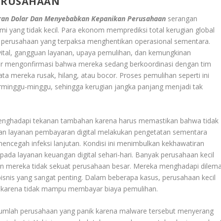
ERUSAHAAN
aran Dolar Dan Menyebabkan Kepanikan Perusahaan
serangan
i yang tidak kecil. Para ekonom memprediksi total kerugian global
k perusahaan yang terpaksa menghentikan operasional sementara.
 vital, gangguan layanan, upaya pemulihan, dan kemungkinan
r mengonfirmasi bahwa mereka sedang berkoordinasi dengan tim
ta mereka rusak, hilang, atau bocor. Proses pemulihan seperti ini
minggu-minggu, sehingga kerugian jangka panjang menjadi tak
menghadapi tekanan tambahan karena harus memastikan bahwa tidak
an layanan pembayaran digital melakukan pengetatan sementara
ncegah infeksi lanjutan. Kondisi ini menimbulkan kekhawatiran
ada layanan keuangan digital sehari-hari. Banyak perusahaan kecil
n mereka tidak sekuat perusahaan besar. Mereka menghadapi dilem
isnis yang sangat penting. Dalam beberapa kasus, perusahaan kecil
 karena tidak mampu membayar biaya pemulihan.
umlah perusahaan yang panik karena malware tersebut menyerang