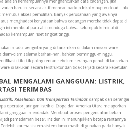
ya adalah kemampuannya menghancurkan data cadangan. Jika
arian baru ini secara aktif mencari backup lokal maupun cloud. Lalu
uk memutus akses pemulihan. Banyak perusahaan yang awalnya
i harus menghadapi kenyataan bahwa cadangan mereka tidak dapat di
ih ini membuat para ahli menduga bahwa kelompok kriminal di
hadap kemampuan riset tingkat tinggi.
nemukan modul pengintai yang di tanamkan di dalam ransomware
ara diam-diam selama berhari-hari, bahkan berminggu-minggu,
ikasi titik-titik paling rentan sebelum serangan penuh di lancarkan.
e di lakukan secara terstruktur dan tidak terjadi secara kebetulan.
BAL MENGALAMI GANGGUAN: LISTRIK,
TASI TERIMBAS
 Listrik, Kesehatan, Dan Transportasi Terimbas
dampak dari seranga
erapa operator jaringan listrik di Eropa dan Amerika Utara melaporkan
lami gangguan mendadak. Membuat proses pengendalian beban
terjadi pemadaman besar, insiden ini menunjukkan betapa rentannya
l. Terlebih karena sistem-sistem lama masih di gunakan pada banyak