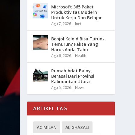
Microsoft 365 Paket
Produktivitas Modern
Untuk Kerja Dan Belajar
Agu 7, 2026
|
Inet
Benjol Keloid Bisa Turun-
Temurun? Fakta Yang
Harus Anda Tahu
Agu 6, 2026
|
Health
Rumah Adat Baloy,
Berasal Dari Provinsi
Kalimantan Utara
Agu 5, 2026
|
News
ARTIKEL TAG
AC MILAN
AL GHAZALI