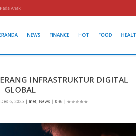
 Pada Anak
ERANDA
NEWS
FINANCE
HOT
FOOD
HEAL
ERANG INFRASTRUKTUR DIGITAL
GLOBAL
|
Des 6, 2025
|
Inet
,
News
|
0
|