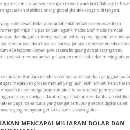
ngamat menilai bahwa serangan ransomware kini tidak lagi terbata
ngacaukan stabilitas energi global jika tidak segera di tangani.
ang lebih besar. Beberapa rumah sakit terpaksa menonaktifkan
 mengenkripsi file pasien dan logistik medis. Staf medis kembali
dakan dan diagnosa. Menyebabkan antrean panjang dan tertundany
apat memproses data hasil tes karena jaringan mereka terisolasi dem
lum ada laporan korban jiwa secara langsung akibat serangan ini.
i ini dapat memperlambat pelayanan medis kritis dan meningkatkan
an cukup luas. Bandara di beberapa negara melaporkan gangguan pad
ugas melakukan proses manual yang jauh lebih lambat. Perusahaa
mi masalah dalam pengaturan kontainer karena server pemrosesan
gangguan sistem navigasi darat mengakibatkan keterlambatan distribus
ihatkan bagaimana dunia yang sangat terhubung secara digital dapat
re yang menyerang titik-titik kunci sistem global.
IRAKAN MENCAPAI MILIARAN DOLAR DAN