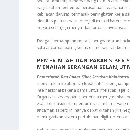
secara acak tanpa memandang ukuran atau sektor
harga saham beberapa perusahaan keamanan sib
kebijakan darurat, termasuk peningkatan kerja s
identitas pelaku masih menjadi misteri karena m
negara sehingga menyulitkan proses investigasi.
Dengan kemampuan mutasi, penghancuran backup,
satu ancaman paling serius dalam sejarah keama
PEMERINTAH DAN PAKAR SIBER 
MENAHAN SERANGAN SELANJUT
Pemerintah Dan Pakar Siber Serukan Kolaborasi
menyerukan kolaborasi global untuk menghadap
internasional bekerja sama untuk melacak jejak 
Organisasi keamanan siber dunia menyarankan n
vital. Termasuk memperbarui sistem lama yang ma
ancaman seperti ini hanya dapat di tahan jika n
meningkatkan sistem pertahanan digital mereka.
Beberapa pemerintah mulai mengeluarkan pering