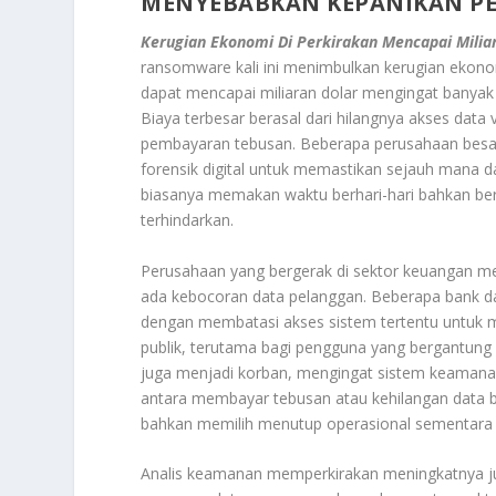
MENYEBABKAN KEPANIKAN P
Kerugian Ekonomi Di Perkirakan Mencapai Mili
ransomware kali ini menimbulkan kerugian ekonom
dapat mencapai miliaran dolar mengingat banya
Biaya terbesar berasal dari hilangnya akses data
pembayaran tebusan. Beberapa perusahaan besa
forensik digital untuk memastikan sejauh mana da
biasanya memakan waktu berhari-hari bahkan ber
terhindarkan.
Perusahaan yang bergerak di sektor keuangan 
ada kebocoran data pelanggan. Beberapa bank d
dengan membatasi akses sistem tertentu untuk me
publik, terutama bagi pengguna yang bergantung p
juga menjadi korban, mengingat sistem keamana
antara membayar tebusan atau kehilangan data b
bahkan memilih menutup operasional sementara
Analis keamanan memperkirakan meningkatnya j