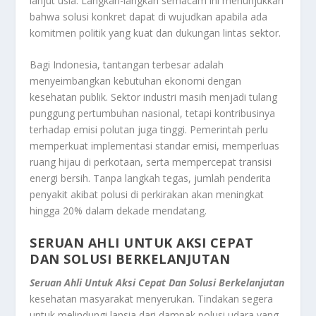
lanjut usia. Langkah-langkah semacam ini menunjukkan
bahwa solusi konkret dapat di wujudkan apabila ada
komitmen politik yang kuat dan dukungan lintas sektor.
Bagi Indonesia, tantangan terbesar adalah
menyeimbangkan kebutuhan ekonomi dengan
kesehatan publik. Sektor industri masih menjadi tulang
punggung pertumbuhan nasional, tetapi kontribusinya
terhadap emisi polutan juga tinggi. Pemerintah perlu
memperkuat implementasi standar emisi, memperluas
ruang hijau di perkotaan, serta mempercepat transisi
energi bersih. Tanpa langkah tegas, jumlah penderita
penyakit akibat polusi di perkirakan akan meningkat
hingga 20% dalam dekade mendatang.
SERUAN AHLI UNTUK AKSI CEPAT
DAN SOLUSI BERKELANJUTAN
Seruan Ahli Untuk Aksi Cepat Dan Solusi Berkelanjutan
kesehatan masyarakat menyerukan. Tindakan segera
untuk melindungi lansia dari dampak polusi udara yang