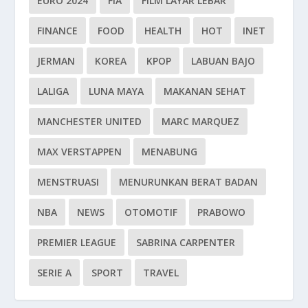
EURO 2024
FIA
FILM LAYAR LEBAR
FINANCE
FOOD
HEALTH
HOT
INET
JERMAN
KOREA
KPOP
LABUAN BAJO
LALIGA
LUNA MAYA
MAKANAN SEHAT
MANCHESTER UNITED
MARC MARQUEZ
MAX VERSTAPPEN
MENABUNG
MENSTRUASI
MENURUNKAN BERAT BADAN
NBA
NEWS
OTOMOTIF
PRABOWO
PREMIER LEAGUE
SABRINA CARPENTER
SERIE A
SPORT
TRAVEL