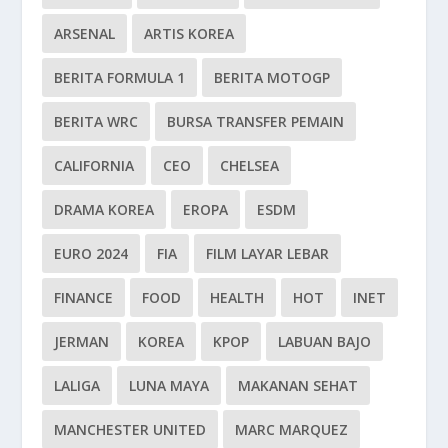
ARSENAL
ARTIS KOREA
BERITA FORMULA 1
BERITA MOTOGP
BERITA WRC
BURSA TRANSFER PEMAIN
CALIFORNIA
CEO
CHELSEA
DRAMA KOREA
EROPA
ESDM
EURO 2024
FIA
FILM LAYAR LEBAR
FINANCE
FOOD
HEALTH
HOT
INET
JERMAN
KOREA
KPOP
LABUAN BAJO
LALIGA
LUNA MAYA
MAKANAN SEHAT
MANCHESTER UNITED
MARC MARQUEZ