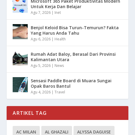
Microsoft 365 Paket Produktivitas Modern
Untuk Kerja Dan Belajar
Agu 7, 2026
|
Inet
Benjol Keloid Bisa Turun-Temurun? Fakta
Yang Harus Anda Tahu
Agu 6, 2026
|
Health
Rumah Adat Baloy, Berasal Dari Provinsi
Kalimantan Utara
Agu 5, 2026
|
News
Sensasi Paddle Board di Muara Sungai
Opak Baros Bantul
Agu 4, 2026
|
Travel
ARTIKEL TAG
AC MILAN
AL GHAZALI
ALYSSA DAGUISE