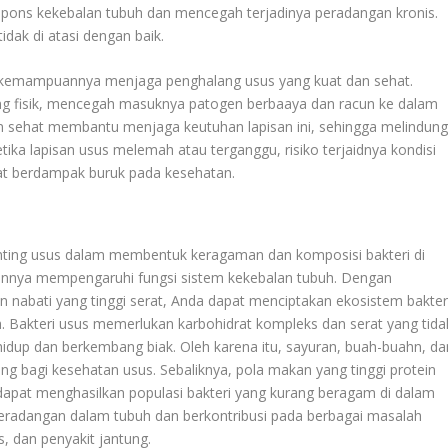
pons kekebalan tubuh dan mencegah terjadinya peradangan kronis.
idak di atasi dengan baik.
lam kemampuannya menjaga penghalang usus yang kuat dan sehat.
ang fisik, mencegah masuknya patogen berbaaya dan racun ke dalam
n sehat membantu menjaga keutuhan lapisan ini, sehingga melindung
etika lapisan usus melemah atau terganggu, risiko terjaidnya kondisi
at berdampak buruk pada kesehatan.
ting usus dalam membentuk keragaman dan komposisi bakteri di
irannya mempengaruhi fungsi sistem kekebalan tubuh. Dengan
nabati yang tinggi serat, Anda dapat menciptakan ekosistem bakter
. Bakteri usus memerlukan karbohidrat kompleks dan serat yang tida
 hidup dan berkembang biak. Oleh karena itu, sayuran, buah-buahn, da
ing bagi kesehatan usus. Sebaliknya, pola makan yang tinggi protein
dapat menghasilkan populasi bakteri yang kurang beragam di dalam
peradangan dalam tubuh dan berkontribusi pada berbagai masalah
as, dan penyakit jantung.