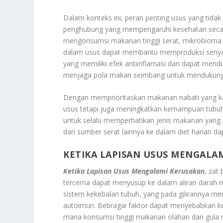
Dalam konteks ini, peran penting usus yang tidak
penghubung yang mempengaruhi kesehatan secara
mengonsumsi makanan tinggi serat, mikrobioma us
dalam usus dapat membantu memproduksi senyawa
yang memiliki efek antiinflamasi dan dapat men
menjaga pola makan seimbang untuk mendukung 
Dengan memprioritaskan makanan nabati yang kay
usus tetapi juga meningkatkan kemampuan tubuh 
untuk selalu memperhatikan jenis makanan yang 
dan sumber serat lainnya ke dalam diet harian da
KETIKA LAPISAN USUS MENGALA
Ketika Lapisan Usus Mengalami Kerusakan
, zat
tercerna dapat menyusup ke dalam aliran darah me
sistem kekebalan tubuh, yang pada gilirannya me
autoimun. Bebragai faktor dapat menyebabkan ke
mana konsumsi tinggi makanan olahan dan gula m