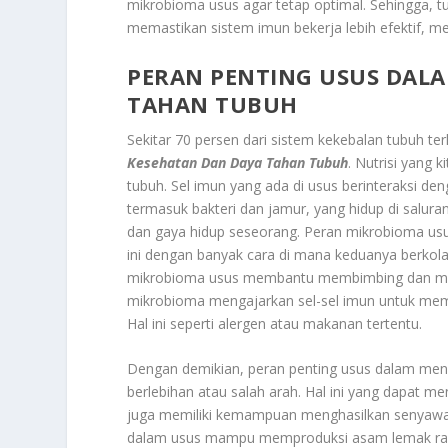
mikrobioma usus agar tetap optimal. Sehingga, tub
memastikan sistem imun bekerja lebih efektif, m
PERAN PENTING USUS DAL
TAHAN TUBUH
Sekitar 70 persen dari sistem kekebalan tubuh te
Kesehatan Dan Daya Tahan Tubuh
. Nutrisi yang
tubuh. Sel imun yang ada di usus berinteraksi d
termasuk bakteri dan jamur, yang hidup di salur
dan gaya hidup seseorang. Peran mikrobioma usu
ini dengan banyak cara di mana keduanya berkol
mikrobioma usus membantu membimbing dan melat
mikrobioma mengajarkan sel-sel imun untuk mem
Hal ini seperti alergen atau makanan tertentu.
Dengan demikian, peran penting usus dalam me
berlebihan atau salah arah. Hal ini yang dapat 
juga memiliki kemampuan menghasilkan senyawa a
dalam usus mampu memproduksi asam lemak rantai 