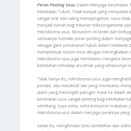
Peran Penting Usus
Dalam Menjaga Kesehatan T
Kekebalan Tubuh. Tidak banyak yang menyadari 
sangat erat dan saling mempengaruhi. Usus tida
menjadi rumah bagi triliunan mikroorganisme ya
mikrobioma usus. Ekosistem ini terdiri dari berbag
semuanya memiliki peran penting dalam menjaga
sebagai garis pertahanan tubuh dalam melawan b
memperkuat sistem imun dengan meningkatkan re
mikrobioma usus juga membantu mengatur keseimb
berlebihan terhadap ancaman yang seharusnya tid
Tidak hanya itu, mikrobioma usus juga menghasil
pendek, dan metabolit lain yang membantu memper
alami yang mencegah patogen mask ke dalam alir
kesehatan usus sangat penting bagi kekebalan t
seimbang, kaya serta, serta konsumsi makanan y
mikrobioma usus dalam menjaga perannya yang sa
Selain itu, menghindari stres berlebihan dan ola