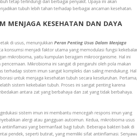
uh tetap terlindungi dari berbagai penyakit. Upaya ini akan
enjadikan tubuh lebih tahan terhadap berbagai ancaman kesehatan.
AM MENJAGA KESEHATAN DAN DAYA
rletak di usus, menunjukkan
Peran Penting Usus Dalam Menjaga
 kita konsumsi menjadi faktor utama yang memodulasi fungsi kekebala
engan mikrobioma, yaitu kumpulan beragam mikroorganisme. Hal ini
an pencernaan. Mikrobioma ini sangat di pengaruhi oleh pola makan
s terhadap sistem imun sangat kompleks dan saling mendukung. Hal
aborasi untuk menjaga kesehatan tubuh secara keseluruhan. Pertama
ih sistem kekebalan tubuh. Proses ini sangat penting karena
bedakan antara zat yang berbahaya dan zat yang tidak berbahaya.
ngedukasi sistem imun ini membantu mencegah respons imun yang
menyebabkan alergi atau gangguan autoimun. Kedua, mikrobioma usus
ntiinflamasi yang bermanfaat bagi tubuh. Beberapa bakteri baik di
pendek, seperti butirat, yang memiliki sifat antiinflamasi. Senyaw