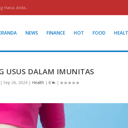
g Harus Anda...
ERANDA
NEWS
FINANCE
HOT
FOOD
HEAL
G USUS DALAM IMUNITAS
|
Sep 26, 2024
|
Health
|
0
|