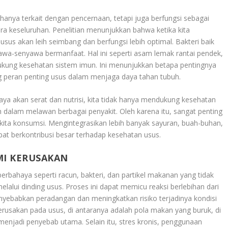
 hanya terkait dengan pencernaan, tetapi juga berfungsi sebagai
 keseluruhan. Penelitian menunjukkan bahwa ketika kita
us akan leih seimbang dan berfungsi lebih optimal. Bakteri baik
-senyawa bermanfaat. Hal ini seperti asam lemak rantai pendek,
dukung kesehatan sistem imun. Ini menunjukkan betapa pentingnya
peran penting usus dalam menjaga daya tahan tubuh.
a akan serat dan nutrisi, kita tidak hanya mendukung kesehatan
dalam melawan berbagai penyakit. Oleh karena itu, sangat penting
kita konsumsi. Mengintegrasikan lebih banyak sayuran, buah-buhan,
pat berkontribusi besar terhadap kesehatan usus.
MI KERUSAKAN
 berbahaya seperti racun, bakteri, dan partikel makanan yang tidak
lalui dinding usus. Proses ini dapat memicu reaksi berlebihan dari
nyebabkan peradangan dan meningkatkan risiko terjadinya kondisi
rusakan pada usus, di antaranya adalah pola makan yang buruk, di
enjadi penyebab utama. Selain itu, stres kronis, penggunaan