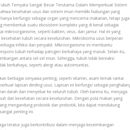
ubuh Ternyata Sangat Besar Terutama Dalam Memperkuat Sistem
bahwa kesehatan usus dan sistem imun memiliki hubungan yang
k hanya berfungsi sebagai organ yang mencerna makanan, tetapi juga
ng membentuk suatu ekosistem kompleks yang di kenal sebagai
ai mikroorganisme, seperti bakteri, virus, dan jamur. Hal ini yang
 kesehatan tubuh secara keseluruhan. Mikrobioma usus berperan
erbagai infeksi dan penyakit. Mikroorganisme ini membantu
spons tubuh terhadap patogen berbahaya yang masuk. Selain itu,
angan antara sel-sel imun. Sehingga, tubuh tidak bereaksi
ak berbahaya, seperti alergi atau autoimunitas.
kan berbagai senyawa penting, seperti vitamin, asam lemak rantai
kuat lapisan dinding usus. Lapisan ini berfungsi sebagai penghalan
an darah dan menyebar ke seluruh tubuh. Oleh karena itu, menjaga
ubuh dan kesehatan secara keseluruhan. Dengan pola makan yang
ang mengandung probiotik dan prebiotik, kita dapat mendukung
ngat penting ini.
hraga teratur juga berkontribusi dalam menjaga keseimbangan