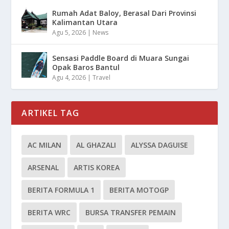
Rumah Adat Baloy, Berasal Dari Provinsi
Kalimantan Utara
Agu 5, 2026
|
News
Sensasi Paddle Board di Muara Sungai
Opak Baros Bantul
Agu 4, 2026
|
Travel
ARTIKEL TAG
AC MILAN
AL GHAZALI
ALYSSA DAGUISE
ARSENAL
ARTIS KOREA
BERITA FORMULA 1
BERITA MOTOGP
BERITA WRC
BURSA TRANSFER PEMAIN