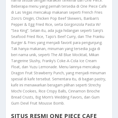
nama sesuai dengan karakter terkenal dari One Piece.
Beberapa menu yang pernah tersedia di One Piece Cafe
di Las Vegas mencakup makanan seperti French Fries
Zoro’s Onigiri, Chicken Pop Beef Skewers, Banban’s
Pepper & Egg Fried Rice, serta Gorgonzola Pasta W/
“Sea King”. Selain itu, ada juga hidangan seperti Sanji’s
Seafood Fried Rice, Tajio’s Beef Curry, dan The Franku
Burger & Fries yang menjadi favorit para pengunjung.
Tak hanya makanan, minuman yang tersedia juga di
beri nama unik, seperti The All Blue Mocktail, Mikan
Tangerine Slushy, Franky’s Coke-A-Cola Ice Cream
Float, dan Yuzu Lemonade. Menu lainnya mencakup
Dragon Fruit Strawberry Punch, yang menjadi minuman
spesial di kafe tersebut. Sementara itu, di bagian pastry,
kafe ini menawarkan beragam pilihan seperti Strechy
Mochi Cookies, Rice Crispy Balls, Cinnamon Brioche
Bread Crusts, Big Mom’s Wedding Favors, dan Gum
Gum Devil Fruit Mousse Bomb.
SITUS RESMI ONE PIECE CAFE