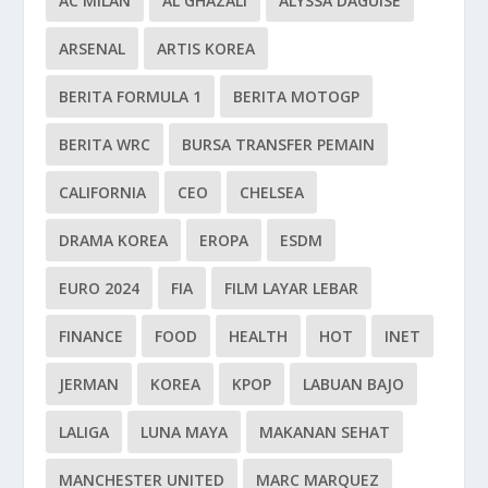
AC MILAN
AL GHAZALI
ALYSSA DAGUISE
ARSENAL
ARTIS KOREA
BERITA FORMULA 1
BERITA MOTOGP
BERITA WRC
BURSA TRANSFER PEMAIN
CALIFORNIA
CEO
CHELSEA
DRAMA KOREA
EROPA
ESDM
EURO 2024
FIA
FILM LAYAR LEBAR
FINANCE
FOOD
HEALTH
HOT
INET
JERMAN
KOREA
KPOP
LABUAN BAJO
LALIGA
LUNA MAYA
MAKANAN SEHAT
MANCHESTER UNITED
MARC MARQUEZ