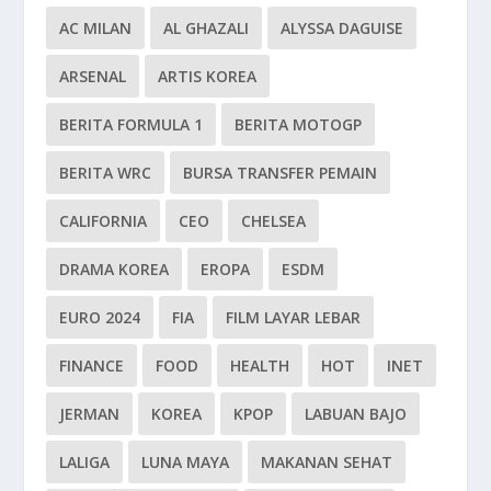
AC MILAN
AL GHAZALI
ALYSSA DAGUISE
ARSENAL
ARTIS KOREA
BERITA FORMULA 1
BERITA MOTOGP
BERITA WRC
BURSA TRANSFER PEMAIN
CALIFORNIA
CEO
CHELSEA
DRAMA KOREA
EROPA
ESDM
EURO 2024
FIA
FILM LAYAR LEBAR
FINANCE
FOOD
HEALTH
HOT
INET
JERMAN
KOREA
KPOP
LABUAN BAJO
LALIGA
LUNA MAYA
MAKANAN SEHAT