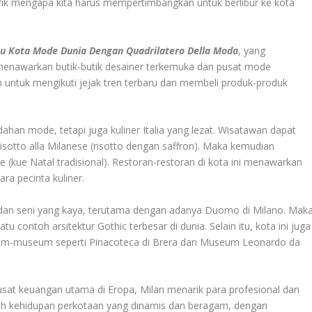
k mengapa kita harus mempertimbangkan untuk berlibur ke kota
Ibu Kota Mode Dunia Dengan Quadrilatero Della Moda
, yang
nawarkan butik-butik desainer terkemuka dan pusat mode
 untuk mengikuti jejak tren terbaru dan membeli produk-produk
dahan mode, tetapi juga kuliner Italia yang lezat. Wisatawan dapat
risotto alla Milanese (risotto dengan saffron). Maka kemudian
ne (kue Natal tradisional). Restoran-restoran di kota ini menawarkan
a pecinta kuliner.
h dan seni yang kaya, terutama dengan adanya Duomo di Milano. Mak
 contoh arsitektur Gothic terbesar di dunia. Selain itu, kota ini juga
eum-museum seperti Pinacoteca di Brera dan Museum Leonardo da
usat keuangan utama di Eropa, Milan menarik para profesional dan
bah kehidupan perkotaan yang dinamis dan beragam, dengan