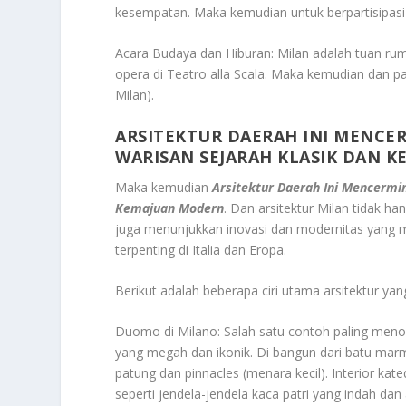
kesempatan. Maka kemudian untuk berpartisipasi d
Acara Budaya dan Hiburan: Milan adalah tuan ru
opera di Teatro alla Scala. Maka kemudian dan pa
Milan).
ARSITEKTUR DAERAH INI MENCE
WARISAN SEJARAH KLASIK DAN 
Maka kemudian
Arsitektur Daerah Ini Mencermi
Kemajuan Modern
. Dan arsitektur Milan tidak ha
juga menunjukkan inovasi dan modernitas yang men
terpenting di Italia dan Eropa.
Berikut adalah beberapa ciri utama arsitektur yang 
Duomo di Milano: Salah satu contoh paling menonj
yang megah dan ikonik. Di bangun dari batu marmer
patung dan pinnacles (menara kecil). Interior kat
seperti jendela-jendela kaca patri yang indah dan