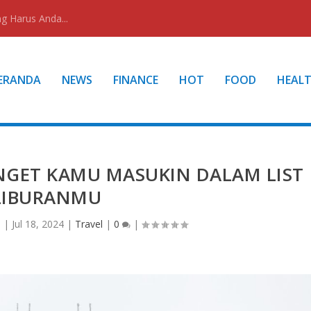
g Harus Anda...
ERANDA
NEWS
FINANCE
HOT
FOOD
HEAL
NGET KAMU MASUKIN DALAM LIST
LIBURANMU
n
|
Jul 18, 2024
|
Travel
|
0
|