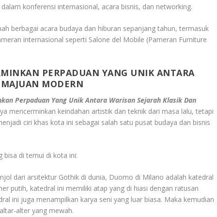
alam konferensi internasional, acara bisnis, dan networking.
mah berbagai acara budaya dan hiburan sepanjang tahun, termasuk
meran internasional seperti Salone del Mobile (Pameran Furniture
RMINKAN PERPADUAN YANG UNIK ANTARA
KEMAJUAN MODERN
nkan Perpaduan Yang Unik Antara Warisan Sejarah Klasik Dan
nya mencerminkan keindahan artistik dan teknik dari masa lalu, tetapi
jadi ciri khas kota ini sebagai salah satu pusat budaya dan bisnis
bisa di temui di kota ini:
ol dari arsitektur Gothik di dunia, Duomo di Milano adalah katedral
 putih, katedral ini memiliki atap yang di hiasi dengan ratusan
edral ini juga menampilkan karya seni yang luar biasa. Maka kemudian
 altar-alter yang mewah.