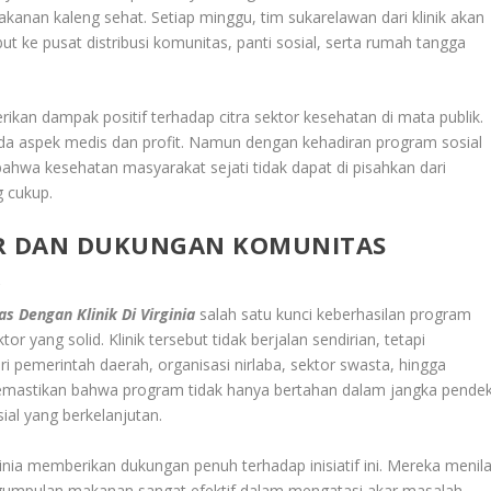
akanan kaleng sehat. Setiap minggu, tim sukarelawan dari klinik akan
ke pusat distribusi komunitas, panti sosial, serta rumah tangga
kan dampak positif terhadap citra sektor kesehatan di mata publik.
pada aspek medis dan profit. Namun dengan kehadiran program sosial
an bahwa kesehatan masyarakat sejati tidak dapat di pisahkan dari
g cukup.
OR DAN DUKUNGAN KOMUNITAS
A
s Dengan Klinik Di Virginia
salah satu kunci keberhasilan program
tor yang solid. Klinik tersebut tidak berjalan sendirian, tetapi
 pemerintah daerah, organisasi nirlaba, sektor swasta, hingga
mastikan bahwa program tidak hanya bertahan dalam jangka pendek
ial yang berkelanjutan.
nia memberikan dukungan penuh terhadap inisiatif ini. Mereka menila
ngumpulan makanan sangat efektif dalam mengatasi akar masalah