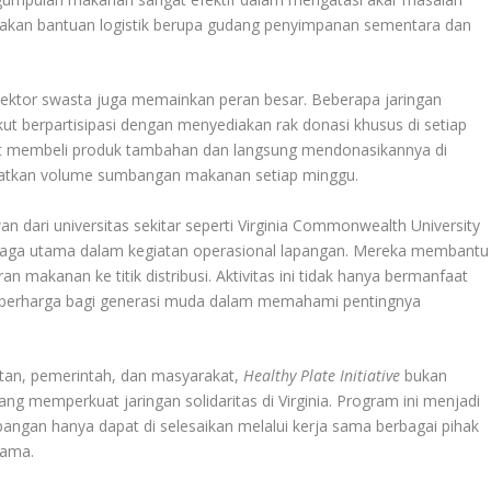
akan bantuan logistik berupa gudang penyimpanan sementara dan
sektor swasta juga memainkan peran besar. Beberapa jaringan
kut berpartisipasi dengan menyediakan rak donasi khusus di setiap
at membeli produk tambahan dan langsung mendonasikannya di
ngkatkan volume sumbangan makanan setiap minggu.
wan dari universitas sekitar seperti Virginia Commonwealth University
 tenaga utama dalam kegiatan operasional lapangan. Mereka membantu
n makanan ke titik distribusi. Aktivitas ini tidak hanya bermanfaat
 berharga bagi generasi muda dalam memahami pentingnya
tan, pemerintah, dan masyarakat,
Healthy Plate Initiative
bukan
ang memperkuat jaringan solidaritas di Virginia. Program ini menjadi
angan hanya dapat di selesaikan melalui kerja sama berbagai pihak
sama.