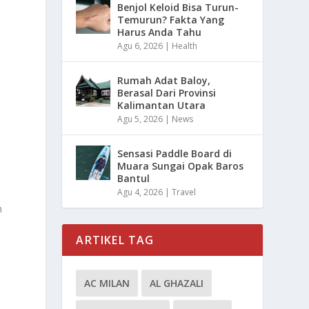
Benjol Keloid Bisa Turun-
Temurun? Fakta Yang
Harus Anda Tahu
Agu 6, 2026
|
Health
Rumah Adat Baloy,
Berasal Dari Provinsi
Kalimantan Utara
Agu 5, 2026
|
News
Sensasi Paddle Board di
Muara Sungai Opak Baros
Bantul
Agu 4, 2026
|
Travel
s
h
ARTIKEL TAG
AC MILAN
AL GHAZALI