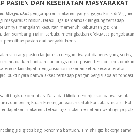
P PASIEN DAN KESEHATAN MASYARAKAT
tan Masyarakat
pengumpulan makanan yang digagas klinik di Virginia
gi masyarakat miskin, tetapi juga berdampak langsung terhadap
ebelumnya mengalami kesulitan memenuhi kebutuhan gizi kini
dan seimbang. Hal ini terbukti meningkatkan efektivitas pengobatan
pemulihan pasien dari penyakit kronis.
dalah seorang pasien lanjut usia dengan riwayat diabetes yang sering
lah mendapatkan bantuan dari program ini, pasien tersebut melaporka
 karena ia kini dapat mengonsumsi makanan sehat secara teratur
enjadi bukti nyata bahwa akses terhadap pangan bergizi adalah fondasi
asa di tingkat komunitas. Data dari klinik menunjukkan bahwa sejak
buruk dan peningkatan kunjungan pasien untuk konsultasi nutrisi. Hal
mendapatkan makanan, tetapi juga mulai memahami pentingnya pola
eling gizi gratis bagi penerima bantuan. Tim ahli gizi bekerja sama