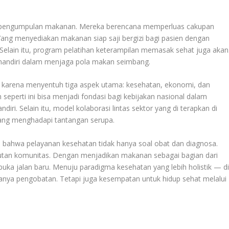
tahap pengumpulan makanan. Mereka berencana memperluas cakupan
g menyediakan makanan siap saji bergizi bagi pasien dengan
elain itu, program pelatihan keterampilan memasak sehat juga akan
mandiri dalam menjaga pola makan seimbang.
 karena menyentuh tiga aspek utama: kesehatan, ekonomi, dan
 seperti ini bisa menjadi fondasi bagi kebijakan nasional dalam
ri. Selain itu, model kolaborasi lintas sektor yang di terapkan di
 yang menghadapi tantangan serupa.
bahwa pelayanan kesehatan tidak hanya soal obat dan diagnosa.
njutan komunitas. Dengan menjadikan makanan sebagai bagian dari
mbuka jalan baru. Menuju paradigma kesehatan yang lebih holistik — d
nya pengobatan. Tetapi juga kesempatan untuk hidup sehat melalui