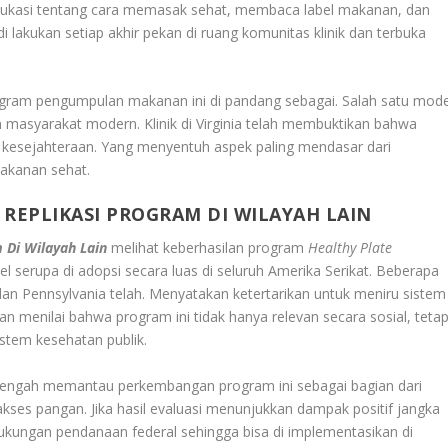
ukasi tentang cara memasak sehat, membaca label makanan, dan
i lakukan setiap akhir pekan di ruang komunitas klinik dan terbuka
rogram pengumpulan makanan ini di pandang sebagai. Salah satu mode
tan masyarakat modern. Klinik di Virginia telah membuktikan bahwa
m kesejahteraan. Yang menyentuh aspek paling mendasar dari
akanan sehat.
REPLIKASI PROGRAM DI WILAYAH LAIN
 Di Wilayah Lain
melihat keberhasilan program
Healthy Plate
 serupa di adopsi secara luas di seluruh Amerika Serikat. Beberapa
dan Pennsylvania telah. Menyatakan ketertarikan untuk meniru sistem
kan menilai bahwa program ini tidak hanya relevan secara sosial, tetap
tem kesehatan publik.
 tengah memantau perkembangan program ini sebagai bagian dari
akses pangan. Jika hasil evaluasi menunjukkan dampak positif jangka
ukungan pendanaan federal sehingga bisa di implementasikan di