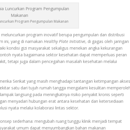
ia Luncurkan Program Pengumpulan Makanan
h meluncurkan program inovatif berupa pengumpulan dan distribusi
 ini, yang di namakan
Healthy Plate Initiative
, di gagas oleh jaringan
iki kondisi gizi masyarakat sekaligus menekan angka kekurangan
i contoh nyata bagaimana sektor kesehatan dapat memperluas peran
kit, tetapi juga dalam pencegahan masalah kesehatan melalui
 Amerika Serikat yang masih menghadapi tantangan ketimpangan akse
sekitar satu dari tujuh rumah tangga mengalami kesulitan memperole
rdampak langsung pada meningkatnya risiko penyakit kronis seperti
engan menyadari hubungan erat antara kesehatan dan ketersediaan
usi nyata melalui kolaborasi lintas sektor.
konsep sederhana: mengubah ruang tunggu klinik menjadi tempat
masyarakat umum dapat menyumbangkan bahan makanan