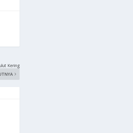
lut Kering
UTNYA