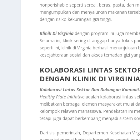
nonperishable seperti sereal, beras, pasta, dan m
mengumpulkan dan menyalurkan makanan tersebut 
dengan risiko kekurangan gizi tinggi.
Klinik Di Virginia
dengan program ini juga memberi
Selama ini, klinik sering di anggap hanya fokus 
seperti ini, klinik di Virginia berhasil menunjukk
kesejahteraan sosial dan akses terhadap gizi yan
KOLABORASI LINTAS SEKT
DENGAN KLINIK DI VIRGINI
Kolaborasi Lintas Sektor Dan Dukungan Komunita
Healthy Plate Initiative
adalah kolaborasi lintas sek
melibatkan berbagai elemen masyarakat mulai dari
kelompok relawan mahasiswa. Pendekatan ini me
tetapi juga dapat berkembang menjadi sistem sos
Dari sisi pemerintah, Departemen Kesehatan Virgi
bahwa intervensi berbasis komunitas seperti pe