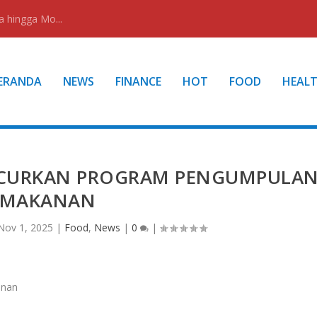
a hingga Mo...
ERANDA
NEWS
FINANCE
HOT
FOOD
HEAL
LUNCURKAN PROGRAM PENGUMPULA
MAKANAN
Nov 1, 2025
|
Food
,
News
|
0
|