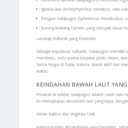
Iguana laut (Amblyrhynchus cristatus), satu-sat
Penguin Galápagos (Spheniscus mendiculus), sa
Burung kutilang Darwin, yang menjadi dasar teo
Lanskap Vulkanik yang Dramatis
Sebagai kepulauan vulkanik, Galápagos memiliki la
membeku, serta pantai berpasir putih, hitam, da
Sierra Negra di Pulau Isabela. Masih aktif dan 
waktu.
KEINDAHAN BAWAH LAUT YANG 
Perairan di sekitar Galápagos adalah salah satu 
ini menciptakan ekosistem laut yang kaya, dengan 
Hutan Kaktus dan Vegetasi Unik
Karena kondisi geografisnya yang beragam, setia