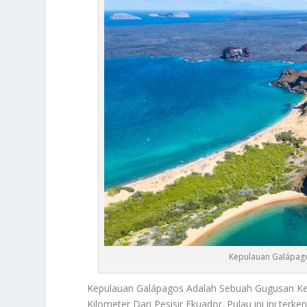
Kepulauan Galápag
Kepulauan Galápagos
Adalah Sebuah Gugusan Kepu
Kilometer Dari Pesisir Ekuador. Pulau ini ini ter