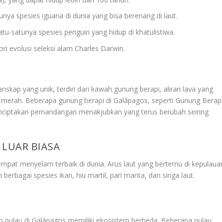
unya spesies iguana di dunia yang bisa berenang di laut.
tu-satunya spesies penguin yang hidup di khatulistiwa.
ri evolusi seleksi alam Charles Darwin.
nskap yang unik, terdiri dari kawah gunung berapi, aliran lava yang
n merah. Beberapa gunung berapi di Galápagos, seperti Gunung Berap
menciptakan pemandangan menakjubkan yang terus berubah seiring
LUAR BIASA
tempat menyelam terbaik di dunia. Arus laut yang bertemu di kepulaua
berbagai spesies ikan, hiu martil, pari manta, dan singa laut.
p pulau di Galápagos memiliki ekosistem berbeda. Beberapa pulau