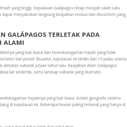
ilmiah yang tinggi, Kepulauan Galápagos tetap menjadi salah satu
a dapat menyaksikan langsung keajaiban evolusi dan ekosistem yang
AN GALÁPAGOS TERLETAK PADA
H ALAMI
alamnya yang luar biasa dan keanekaragaman hayati yang tidak
lometer dari pesisir Ekuador, kepulauan ini terdiri dari 13 pulau utama
t aktivitas vulkanik jutaan tahun lalu.
Keajaiban Alam Galápagos
satwa liar endemik, serta lanskap vulkanik yang dramatis.
anekaragaman hayatinya yang luar biasa. Isolasi geografis selama
ng di kepulauan ini. Beberapa hewan paling terkenal yang hanya di
), yang dapat hidup lebih dari 100 tahun.