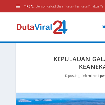
TREN:
Benjol Keloid Bisa Turun-Temurun? Fakta Yan
B
KEPULAUAN GAL
KEANEK
Diposting oleh
mimin1 pen