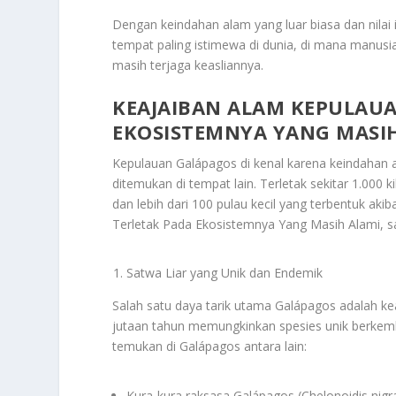
Dengan keindahan alam yang luar biasa dan nilai 
tempat paling istimewa di dunia, di mana manusi
masih terjaga keasliannya.
KEAJAIBAN ALAM KEPULAU
EKOSISTEMNYA YANG MASI
Kepulauan Galápagos di kenal karena keindahan 
ditemukan di tempat lain. Terletak sekitar 1.000 ki
dan lebih dari 100 pulau kecil yang terbentuk akiba
Terletak Pada Ekosistemnya Yang Masih Alami
, 
Satwa Liar yang Unik dan Endemik
Salah satu daya tarik utama Galápagos adalah ke
jutaan tahun memungkinkan spesies unik berkemba
temukan di Galápagos antara lain:
Kura-kura raksasa Galápagos (Chelonoidis nigra