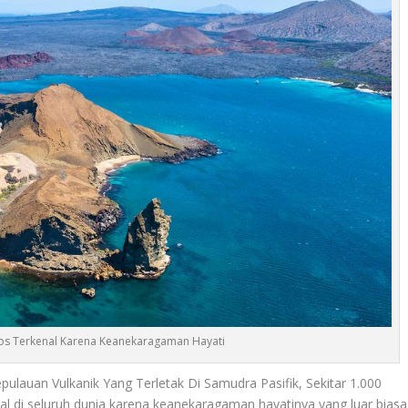
os Terkenal Karena Keanekaragaman Hayati
lauan Vulkanik Yang Terletak Di Samudra Pasifik, Sekitar 1.000
kenal di seluruh dunia karena keanekaragaman hayatinya yang luar biasa