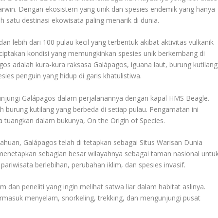
s Darwin. Dengan ekosistem yang unik dan spesies endemik yang hanya
 satu destinasi ekowisata paling menarik di dunia.
n lebih dari 100 pulau kecil yang terbentuk akibat aktivitas vulkanik
enciptakan kondisi yang memungkinkan spesies unik berkembang di
gos adalah kura-kura raksasa Galápagos, iguana laut, burung kutilang
ies penguin yang hidup di garis khatulistiwa.
njungi Galápagos dalam perjalanannya dengan kapal HMS Beagle.
h burung kutilang yang berbeda di setiap pulau. Pengamatan ini
a tuangkan dalam bukunya, On the Origin of Species.
ahuan, Galápagos telah di tetapkan sebagai Situs Warisan Dunia
enetapkan sebagian besar wilayahnya sebagai taman nasional untu
pariwisata berlebihan, perubahan iklim, dan spesies invasif.
 dan peneliti yang ingin melihat satwa liar dalam habitat aslinya.
termasuk menyelam, snorkeling, trekking, dan mengunjungi pusat