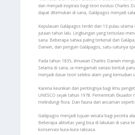
dan menjadi inspirasi bagi teori evolusi Charle
dapat ditemukan di sana, Galápagos menjadi salah
Kepulauan Galápagos terdiri dari 13 pulau utama da
jutaan tahun lalu. Lingkungan yang terisolasi m
sana. Beberapa satwa paling terkenal dari Galápa
Darwin, dan penguin Galápagos, satu-satunya spes
Pada tahun 1835, ilmuwan Charles Darwin mengu
Selama di sana, ia mengamati variasi bentuk paru
menjadi dasar teori seleksi alam yang kemudian i
Karena keunikan dan pentingnya bagi ilmu penget
UNESCO sejak tahun 1978. Pemerintah Ekuador m
melindungi flora. Dan fauna dari ancaman seperti 
Galápagos menjadi tujuan wisata bagi pecinta alam
Beberapa aktivitas yang bisa di lakukan di sana 
konservasi kura-kura raksasa.