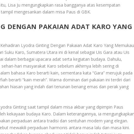
n itu, Lisa Ju mengungkapkan rasa bangganya atas kesempatan
 tampil mengesankan dalam misa Paus di GBK.
NG DENGAN PAKAIAN ADAT KARO YANG
 Kehadiran Lyodra Ginting Dengan Pakaian Adat Karo Yang Memuka
ri Suku Karo, Sumatera Utara ini di kenal sebagai Uis Gara atau Uis
kai dalam berbagai upacara adat serta kegiatan budaya. Dahulu,
 sehari-hari masyarakat Karo sebelum akhirnya lebih sering di
dalam bahasa Karo berarti kain, sementara kata “Gara” merujuk pada
ah berarti “kain merah”. Warna dominan dari pakaian ini terdiri dari
ahan hiasan yang indah dari tenunan benang emas dan perak yang
yodra Ginting saat tampil dalam misa akbar yang dipimpin Paus
 oleh kekayaan budaya Karo. Dalam keterangannya, ia mengungkapka
akan perpaduan antara tradisi dan sentuhan modern yang elegan.
rsebut mewakili perpaduan harmonis antara masa lalu dan masa kini.