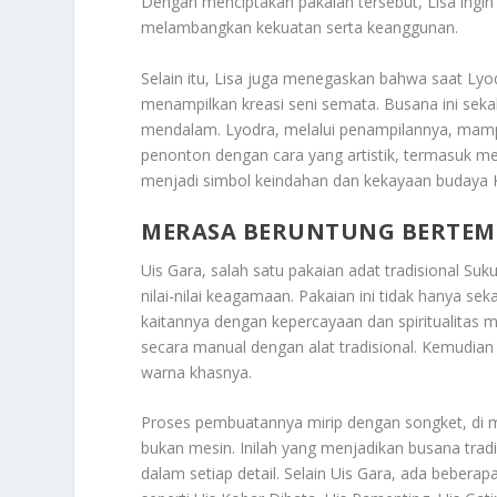
Dengan menciptakan pakaian tersebut, Lisa ingin
melambangkan kekuatan serta keanggunan.
Selain itu, Lisa juga menegaskan bahwa saat Lyo
menampilkan kreasi seni semata. Busana ini sek
mendalam. Lyodra, melalui penampilannya, ma
penonton dengan cara yang artistik, termasuk me
menjadi simbol keindahan dan kekayaan budaya 
MERASA BERUNTUNG BERTEMU
Uis Gara, salah satu pakaian adat tradisional S
nilai-nilai keagamaan. Pakaian ini tidak hanya se
kaitannya dengan kepercayaan dan spiritualitas ma
secara manual dengan alat tradisional. Kemudia
warna khasnya.
Proses pembuatannya mirip dengan songket, di man
bukan mesin. Inilah yang menjadikan busana tradi
dalam setiap detail. Selain Uis Gara, ada beberap