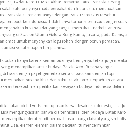
 Baju Adat Karo Di Misa Akbar Bersama Paus Fransiskus Yang
n salah satu penyanyi muda berbakat dari Indonesia, mendapatkan
us Fransiskus. Pertemuannya dengan Paus Fransiskus tersebut
eja tersebut ke Indonesia. Tidak hanya tampil memukau dengan suar
 mengenakan busana adat yang sangat memukau. Perhelatan misa
rlangsung di Stadion Utama Gelora Bung Karno, Jakarta, pada Kamis, 
n emas untuk menyanyikan lagu rohani dengan penuh perasaan.
 dari sisi vokal maupun tampilannya.
lik bukan hanya karena kemampuannya bernyanyi, tetapi juga melalu
 yang menampilkan unsur budaya Batak Karo. Busana yang di
di hiasi dengan payet gemerlap serta di padukan dengan topi
tahui merupakan busana khas dari suku Batak Karo. Perpaduan antara
pakaian tersebut memperlihatkan kekayaan budaya Indonesia dalam
g di kenakan oleh Lyodra merupakan karya desainer Indonesia, Lisa Ju.
, Lisa mengungkapkan bahwa dia terinspirasi oleh budaya Batak Karo
 menampilkan detail rumit berupa hiasan bunga kristal yang simbolis
Menurut Lisa, elemen-elemen dalam pakaian itu mencerminkan