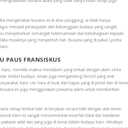
 menghadirkan busana abadi yang tidak hanya indah tetapi juga
dra mengenakan busana ini di atas panggung, ia tidak hanya
aligus menjadi perwujudan dari kebanggaan budaya yang sangat
mpu menyebarkan semangat kebersamaan dan kebahagiaan kepada
lalui musiknya yang menyentuh hati. Busana yang di pakai Lyodra
Karo.
 PAUS FRANSISKUS
uku Karo, memiliki makna mendalam yang terkait dengan alam serta
kadar simbol budaya, tetapi juga mengandung filosofi yang erat
syarakat Karo. Uis Gara di buat dari kapas yang di pintal dan di tenu
n busana ini juga menggunakan pewarna alami untuk memberikan
a setiap lembar kain di kerjakan secara teliti dengan alat tenun
sional Karo ini sangat mencerminkan kearifan lokal dan ketelitian
a pakaian adat lain yang juga di kenal dalam budaya Karo. Misalnya