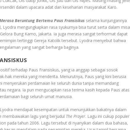
p CukCak, Uis Gatip Jonkit, Uis Julu dan Uis Nipes. Masing-masing jeni
tersendiri dalam upacara adat dan keseharian masyarakat Karo.
Merasa Beruntung Bertemu Paus Fransiskus
selama kunjungannya
l, Lyodra mengungkapkan rasa syukurnya bisa turut serta dalam mis
 Gelora Bung Karno, Jakarta. Ia juga merasa sangat terhormat dapat
emimpin tertinggi Gereja Katolik tersebut. Lyodra menyebut bahwa
pengalaman yang sangat berharga baginya.
RANSISKUS
ositif terhadap Paus Fransiskus, yang ia anggap sebagai sosok
-hak mereka yang menderita. Menurutnya, Paus yang kini berusia
rani menyerukan perdamaian ke seluruh dunia tanpa memandang
 atau negara. Ia pun mengucapkan rasa terima kasih kepada Paus atas
perdamaian bagi seluruh umat manusia.
ir, Lyodra mendapat kesempatan untuk menunjukkan bakatnya dalam
afe membawakan lagu yang berjudul
The Prayer
. Lagu ini cukup populer
 Dion pada tahun 2006. Lagu tersebut di nyanyikan dalam dua bahasa,
mbah kesan mendalam pada penampilan mereka. Usai tampil bersama