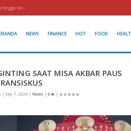
a hingga Mo...
ERANDA
NEWS
FINANCE
HOT
FOOD
HEAL
INTING SAAT MISA AKBAR PAUS
FRANSISKUS
n
|
Sep 7, 2024
|
News
|
0
|