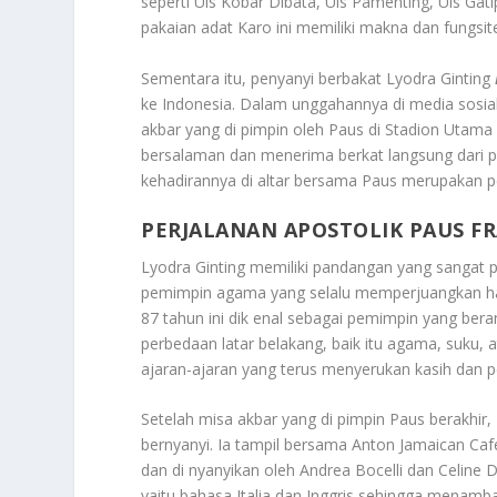
seperti Uis Kobar Dibata, Uis Pamenting, Uis Gati
pakaian adat Karo ini memiliki makna dan fungsi
Sementara itu, penyanyi berbakat Lyodra Ginting
ke Indonesia. Dalam unggahannya di media sosia
akbar yang di pimpin oleh Paus di Stadion Utama
bersalaman dan menerima berkat langsung dari p
kehadirannya di altar bersama Paus merupakan 
PERJALANAN APOSTOLIK PAUS F
Lyodra Ginting memiliki pandangan yang sangat p
pemimpin agama yang selalu memperjuangkan hak
87 tahun ini dik enal sebagai pemimpin yang be
perbedaan latar belakang, baik itu agama, suku,
ajaran-ajaran yang terus menyerukan kasih dan 
Setelah misa akbar yang di pimpin Paus berakh
bernyanyi. Ia tampil bersama Anton Jamaican C
dan di nyanyikan oleh Andrea Bocelli dan Celine
yaitu bahasa Italia dan Inggris sehingga mena