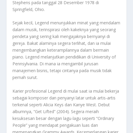
Stephens pada tanggal 28 Desember 1978 di
Springfield, Ohio.
Sejak kecil, Legend menunjukkan minat yang mendalam
dalam musik, terinspirasi oleh kakeknya yang seorang
pendeta yang sering kali mengajaknya bernyanyi di
gereja. Bakat alaminya segera terlihat, dan ia mulai
mengembangkan keterampilannya dalam bermain
piano. Legend melanjutkan pendidikan di University of
Pennsylvania. Di mana ia mengambil jurusan
manajemen bisnis, tetapi cintanya pada musik tidak
pernah surut.
Karier profesional Legend di mulai saat ia mulai bekerja
sebagai komposer dan penyanyi latar untuk artis-artis
terkenal seperti Alicia Keys dan Kanye West. Debut
albumnya, “Get Lifted” (2004). Segera meraih
kesuksesan besar dengan lagu-lagu seperti “Ordinary
People” yang mendapat pengakuan luas dan
memenangkan Grammy Awards. Kecemerlangan karier