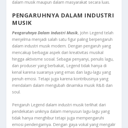
dalam musik maupun dalam masyarakat secara luas.
PENGARUHNYA DALAM INDUSTRI
MUSIK
Pengaruhnya Dalam Industri Musik
, John Legend telah
menjelma menjadi salah satu figur paling berpengaruh
dalam industri musik modern. Dengan pengaruh yang
mencakup berbagai aspek dari kreativitas musikal
hingga aktivisme sosial. Sebagai penyanyi, penulis lagu,
dan produser yang berbakat, Legend tidak hanya di
kenal karena suaranya yang emas dan lagu-lagu yang
penuh emosi. Tetapi juga karena kontribusinya yang
mendalam dalam mengubah dinamika musik R&B dan
soul.
Pengaruh Legend dalam industri musik terlihat dari
pendekatan uniknya dalam menyusun lagu-lagu yang
tidak hanya menghibur tetapi juga mempengaruhi
emosi pendengarnya. Dengan gaya vokal yang mengalir