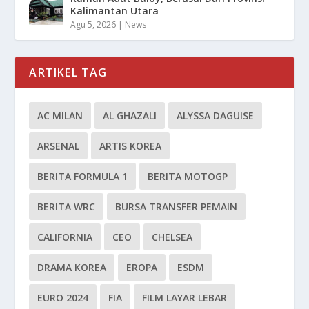
Kalimantan Utara
Agu 5, 2026
|
News
ARTIKEL TAG
AC MILAN
AL GHAZALI
ALYSSA DAGUISE
ARSENAL
ARTIS KOREA
BERITA FORMULA 1
BERITA MOTOGP
BERITA WRC
BURSA TRANSFER PEMAIN
CALIFORNIA
CEO
CHELSEA
DRAMA KOREA
EROPA
ESDM
EURO 2024
FIA
FILM LAYAR LEBAR