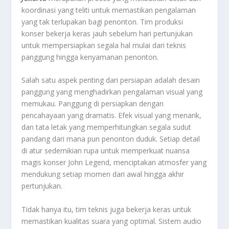
koordinasi yang teliti untuk memastikan pengalaman
yang tak terlupakan bagi penonton. Tim produksi
konser bekerja keras jauh sebelum hari pertunjukan
untuk mempersiapkan segala hal mulai dari teknis
panggung hingga kenyamanan penonton.
Salah satu aspek penting dari persiapan adalah desain
panggung yang menghadirkan pengalaman visual yang
memukau. Panggung di persiapkan dengan
pencahayaan yang dramatis. Efek visual yang menarik,
dan tata letak yang memperhitungkan segala sudut
pandang dari mana pun penonton duduk. Setiap detail
di atur sedemikian rupa untuk memperkuat nuansa
magis konser John Legend, menciptakan atmosfer yang
mendukung setiap momen dari awal hingga akhir
pertunjukan.
Tidak hanya itu, tim teknis juga bekerja keras untuk
memastikan kualitas suara yang optimal. Sistem audio