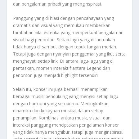
dan pengalaman pribadi yang menginspirasi.
Panggung yang di hiasi dengan pencahayaan yang
dramatis dan visual yang memukau memberikan
tambahan nilai estetika yang memperkuat pengalaman
visual bagi penonton. Setiap lagu yang di lantunkan
tidak hanya di sambut dengan tepuk tangan meriah.
Tetapi juga dengan nyanyian penggemar yang ikut serta
menghayati setiap lirik. Di antara lagu-lagu yang di
pentaskan, momen interaktif antara Legend dan
penonton juga menjadi highlight tersendiri.
Selain itu, konser ini juga berhasil menampilkan
berbagai musisi pendukung yang mengisi setiap lagu
dengan harmoni yang sempurna. Meningkatkan
dinamika dan kekayaan musikal dalam setiap
penampilan. Kombinasi antara musik, visual, dan
interaksi panggung menciptakan pengalaman konser
yang tidak hanya menghibur, tetapi juga menginspirasi.