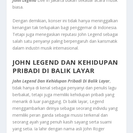
John Legend
Live in Jakarta bukan sekadar acara musik
biasa.
Dengan demikian, konser ini tidak hanya meninggalkan
kenangan tak terlupakan bagi penggemar di Indonesia.
Tetapi juga menegaskan reputasi John Legend sebagai
salah satu penyanyi paling berpengaruh dan karismatik
dalam industri musik internasional.
JOHN LEGEND DAN KEHIDUPAN
PRIBADI DI BALIK LAYAR
John Legend Dan Kehidupan Pribadi Di Balik Layar
,
tidak hanya di kenal sebagai penyanyi dan penulis lagu
berbakat, tetapi juga memiliki kehidupan pribadi yang
menarik di luar panggung. Di balik layar, Legend
menggambarkan dirinya sebagai seorang individu yang
memiliki peran ganda sebagai musisi terkenal dan
seorang ayah yang penuh kasih sayang serta suami
yang setia. Ia lahir dengan nama asli John Roger