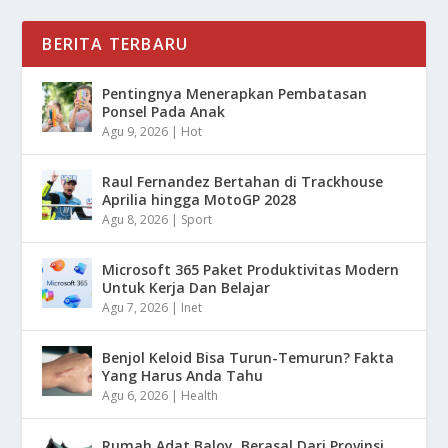
BERITA TERBARU
Pentingnya Menerapkan Pembatasan
Ponsel Pada Anak
Agu 9, 2026
|
Hot
Raul Fernandez Bertahan di Trackhouse
Aprilia hingga MotoGP 2028
Agu 8, 2026
|
Sport
Microsoft 365 Paket Produktivitas Modern
Untuk Kerja Dan Belajar
Agu 7, 2026
|
Inet
Benjol Keloid Bisa Turun-Temurun? Fakta
Yang Harus Anda Tahu
Agu 6, 2026
|
Health
Rumah Adat Baloy, Berasal Dari Provinsi