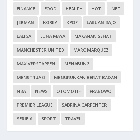
FINANCE
FOOD
HEALTH
HOT
INET
JERMAN
KOREA
KPOP
LABUAN BAJO
LALIGA
LUNA MAYA
MAKANAN SEHAT
MANCHESTER UNITED
MARC MARQUEZ
MAX VERSTAPPEN
MENABUNG
MENSTRUASI
MENURUNKAN BERAT BADAN
NBA
NEWS
OTOMOTIF
PRABOWO
PREMIER LEAGUE
SABRINA CARPENTER
SERIE A
SPORT
TRAVEL