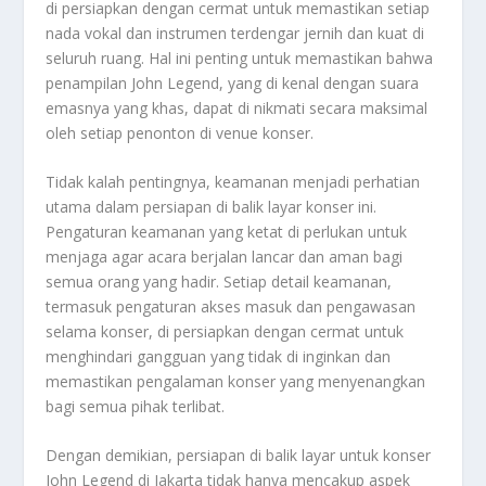
di persiapkan dengan cermat untuk memastikan setiap
nada vokal dan instrumen terdengar jernih dan kuat di
seluruh ruang. Hal ini penting untuk memastikan bahwa
penampilan John Legend, yang di kenal dengan suara
emasnya yang khas, dapat di nikmati secara maksimal
oleh setiap penonton di venue konser.
Tidak kalah pentingnya, keamanan menjadi perhatian
utama dalam persiapan di balik layar konser ini.
Pengaturan keamanan yang ketat di perlukan untuk
menjaga agar acara berjalan lancar dan aman bagi
semua orang yang hadir. Setiap detail keamanan,
termasuk pengaturan akses masuk dan pengawasan
selama konser, di persiapkan dengan cermat untuk
menghindari gangguan yang tidak di inginkan dan
memastikan pengalaman konser yang menyenangkan
bagi semua pihak terlibat.
Dengan demikian, persiapan di balik layar untuk konser
John Legend di Jakarta tidak hanya mencakup aspek