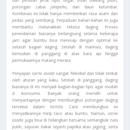
dari perasan jeruk nipis segar, irisan bawang putih,
potongan cabai
jalapeño
, dan daun ketumbar.
Kombinasi ini tidak hanya memberikan rasa asam dan
pedas yang seimbang. Perpaduan bahan-bahan ini juga
membantu melunakkan tekstur daging. Proses
perendaman biasanya berlangsung selama beberapa
jam agar bumbu bisa meresap dengan optimal ke
seluruh bagian daging. Setelah di marinasi, daging
kemudian di panggang di atas bara api hingga
permukaannya matang merata.
Penyajian
carne asada
sangat fleksibel dan tidak terikat
oleh aturan yang kaku. Setelah di panggang, daging
biasanya di iris menjadi bagian-bagian tipis agar mudah
d ikonsumsi. Banyak orang memilih untuk
menyantapnya dengan membungkus potongan daging
tersebut dalam
tortilla.
Cara membungkus ini
menjadikannya mirip taco atau burrito. Namun,
carne
asada
juga bisa di hidangkan bersama semangkuk nasi
putih, sayuran bakar seperti paprika atau jagung, serta