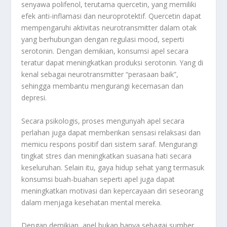
senyawa polifenol, terutama quercetin, yang memiliki
efek anti-inflamasi dan neuroprotektif. Quercetin dapat
mempengaruhi aktivitas neurotransmitter dalam otak
yang berhubungan dengan regulasi mood, seperti
serotonin. Dengan demikian, konsumsi apel secara
teratur dapat meningkatkan produksi serotonin. Yang di
kenal sebagai neurotransmitter “perasaan baik”,
sehingga membantu mengurangi kecemasan dan
depresi.
Secara psikologis, proses mengunyah apel secara
perlahan juga dapat memberikan sensasi relaksasi dan
memicu respons positif dari sistem saraf. Mengurangi
tingkat stres dan meningkatkan suasana hati secara
keseluruhan. Selain itu, gaya hidup sehat yang termasuk
konsumsi buah-buahan seperti apel juga dapat
meningkatkan motivasi dan kepercayaan diri seseorang
dalam menjaga kesehatan mental mereka.
Dengan demikian, apel bukan hanya sebagai sumber