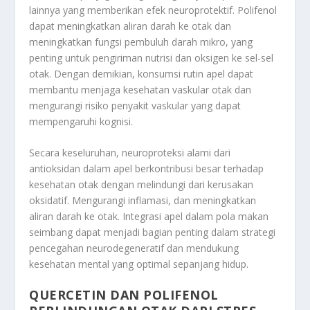
lainnya yang memberikan efek neuroprotektif. Polifenol
dapat meningkatkan aliran darah ke otak dan
meningkatkan fungsi pembuluh darah mikro, yang
penting untuk pengiriman nutrisi dan oksigen ke sel-sel
otak. Dengan demikian, konsumsi rutin apel dapat
membantu menjaga kesehatan vaskular otak dan
mengurangi risiko penyakit vaskular yang dapat
mempengaruhi kognisi.
Secara keseluruhan, neuroproteksi alami dari
antioksidan dalam apel berkontribusi besar terhadap
kesehatan otak dengan melindungi dari kerusakan
oksidatif. Mengurangi inflamasi, dan meningkatkan
aliran darah ke otak. Integrasi apel dalam pola makan
seimbang dapat menjadi bagian penting dalam strategi
pencegahan neurodegeneratif dan mendukung
kesehatan mental yang optimal sepanjang hidup.
QUERCETIN DAN POLIFENOL