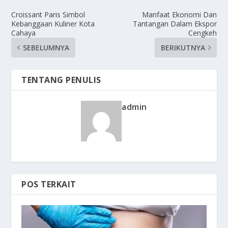
Croissant Paris Simbol
Manfaat Ekonomi Dan
Kebanggaan Kuliner Kota
Tantangan Dalam Ekspor
Cahaya
Cengkeh
SEBELUMNYA
BERIKUTNYA
TENTANG PENULIS
admin
POS TERKAIT