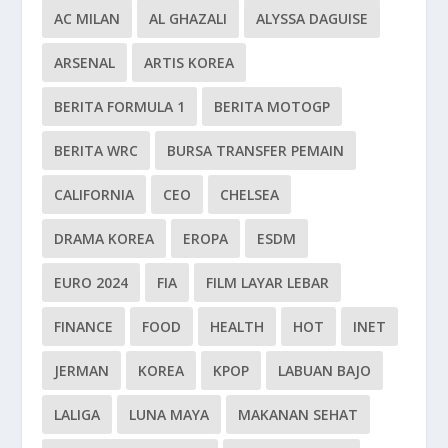
AC MILAN
AL GHAZALI
ALYSSA DAGUISE
ARSENAL
ARTIS KOREA
BERITA FORMULA 1
BERITA MOTOGP
BERITA WRC
BURSA TRANSFER PEMAIN
CALIFORNIA
CEO
CHELSEA
DRAMA KOREA
EROPA
ESDM
EURO 2024
FIA
FILM LAYAR LEBAR
FINANCE
FOOD
HEALTH
HOT
INET
JERMAN
KOREA
KPOP
LABUAN BAJO
LALIGA
LUNA MAYA
MAKANAN SEHAT