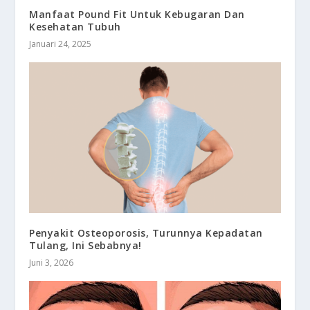
Manfaat Pound Fit Untuk Kebugaran Dan
Kesehatan Tubuh
Januari 24, 2025
Penyakit Osteoporosis, Turunnya Kepadatan
Tulang, Ini Sebabnya!
Juni 3, 2026