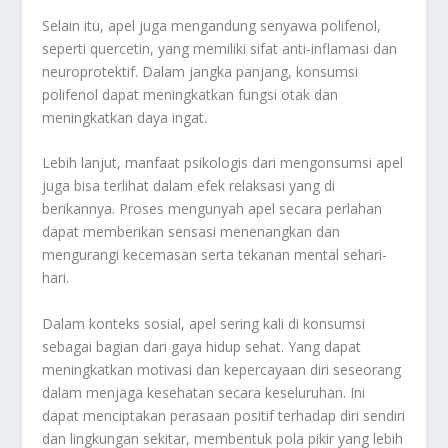
Selain itu, apel juga mengandung senyawa polifenol,
seperti quercetin, yang memiliki sifat anti-inflamasi dan
neuroprotektif. Dalam jangka panjang, konsumsi
polifenol dapat meningkatkan fungsi otak dan
meningkatkan daya ingat.
Lebih lanjut, manfaat psikologis dari mengonsumsi apel
juga bisa terlihat dalam efek relaksasi yang di
berikannya. Proses mengunyah apel secara perlahan
dapat memberikan sensasi menenangkan dan
mengurangi kecemasan serta tekanan mental sehari-
hari.
Dalam konteks sosial, apel sering kali di konsumsi
sebagai bagian dari gaya hidup sehat. Yang dapat
meningkatkan motivasi dan kepercayaan diri seseorang
dalam menjaga kesehatan secara keseluruhan. Ini
dapat menciptakan perasaan positif terhadap diri sendiri
dan lingkungan sekitar, membentuk pola pikir yang lebih