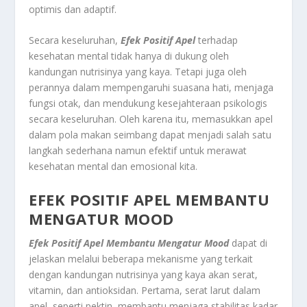
optimis dan adaptif.
Secara keseluruhan,
Efek Positif Apel
terhadap
kesehatan mental tidak hanya di dukung oleh
kandungan nutrisinya yang kaya. Tetapi juga oleh
perannya dalam mempengaruhi suasana hati, menjaga
fungsi otak, dan mendukung kesejahteraan psikologis
secara keseluruhan. Oleh karena itu, memasukkan apel
dalam pola makan seimbang dapat menjadi salah satu
langkah sederhana namun efektif untuk merawat
kesehatan mental dan emosional kita.
EFEK POSITIF APEL MEMBANTU
MENGATUR MOOD
Efek Positif Apel Membantu Mengatur Mood
dapat di
jelaskan melalui beberapa mekanisme yang terkait
dengan kandungan nutrisinya yang kaya akan serat,
vitamin, dan antioksidan. Pertama, serat larut dalam
apel, seperti pektin, membantu menjaga stabilitas kadar