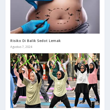
Risiko Di Balik Sedot Lemak
Agustus 7, 2024