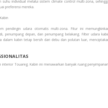
suhu individual melalui sistem climate control multi-zona, sehingg
ai preferensi mereka.
 Kabin
m pendingin udara otomatis multi-zona. Fitur ini memungkinka
i, penumpang depan, dan penumpang belakang. Filter udara kabi
a dalam kabin tetap bersih dari debu dan polutan luar, menciptaka
SIONALITAS
in interior Touareg. Kabin ini menawarkan banyak ruang penyimpanan