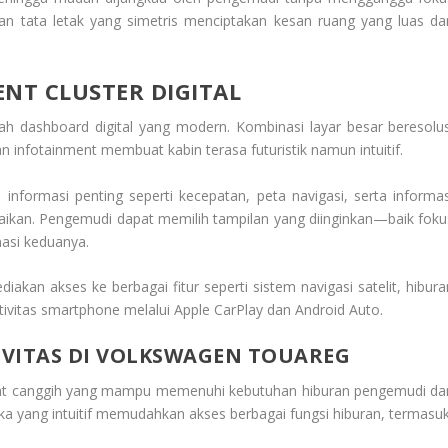
 dan tata letak yang simetris menciptakan kesan ruang yang luas da
NT CLUSTER DIGITAL
ah dashboard digital yang modern. Kombinasi layar besar beresolus
an infotainment membuat kabin terasa futuristik namun intuitif.
nformasi penting seperti kecepatan, peta navigasi, serta informas
uaikan. Pengemudi dapat memilih tampilan yang diinginkan—baik foku
nasi keduanya.
akan akses ke berbagai fitur seperti sistem navigasi satelit, hibura
ivitas smartphone melalui Apple CarPlay dan Android Auto.
IVITAS DI VOLKSWAGEN TOUAREG
ment canggih yang mampu memenuhi kebutuhan hiburan pengemudi da
 yang intuitif memudahkan akses berbagai fungsi hiburan, termasuk