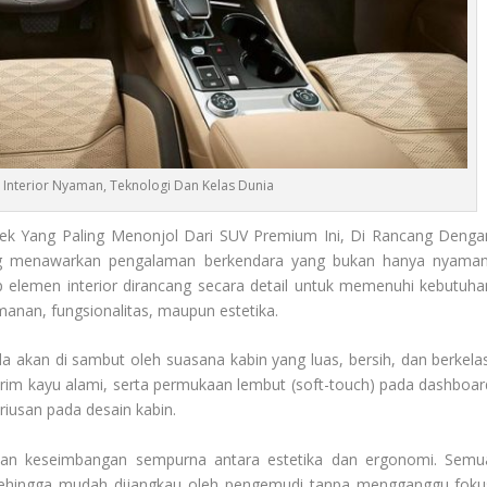
Interior Nyaman, Teknologi Dan Kelas Dunia
k Yang Paling Menonjol Dari SUV Premium Ini, Di Rancang Denga
reg menawarkan pengalaman berkendara yang bukan hanya nyaman
iap elemen interior dirancang secara detail untuk memenuhi kebutuha
anan, fungsionalitas, maupun estetika.
da akan di sambut oleh suasana kabin yang luas, bersih, dan berkelas
m, trim kayu alami, serta permukaan lembut (soft-touch) pada dashboar
riusan pada desain kabin.
an keseimbangan sempurna antara estetika dan ergonomi. Semu
 sehingga mudah dijangkau oleh pengemudi tanpa mengganggu foku