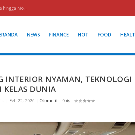
a hingga Mo...
ERANDA
NEWS
FINANCE
HOT
FOOD
HEAL
 INTERIOR NYAMAN, TEKNOLOGI
 KELAS DUNIA
lis
|
Feb 22, 2026
|
Otomotif
|
0
|