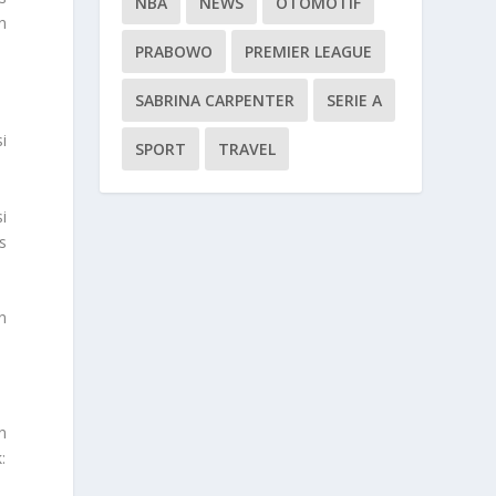
NBA
NEWS
OTOMOTIF
n
PRABOWO
PREMIER LEAGUE
SABRINA CARPENTER
SERIE A
i
SPORT
TRAVEL
i
s
n
n
: