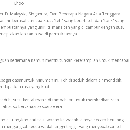
Lhoo!
r Di Malaysia, Singapura, Dan Beberapa Negara Asia Tenggara
ni” berasal dari dua kata, “teh” yang berarti teh dan “tarik” yang
ra pembuatannya yang unik, di mana teh yang di campur dengan susu
menciptakan lapisan busa di permukaannya.
angkah sederhana namun membutuhkan keterampilan untuk mencapai
agai dasar untuk Minuman ini. Teh di seduh dalam air mendidih.
ndapatkan rasa yang kuat.
seduh, susu kental manis di tambahkan untuk memberikan rasa
ah susu bervariasi sesuai selera.
an di tuangkan dari satu wadah ke wadah lainnya secara berulang-
gan mengangkat kedua wadah tinggi-tinggi, yang menyebabkan teh