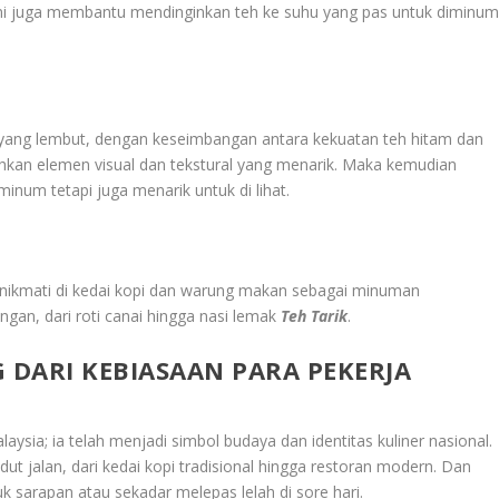
ni juga membantu mendinginkan teh ke suhu yang pas untuk diminu
r yang lembut, dengan keseimbangan antara kekuatan teh hitam dan
kan elemen visual dan tekstural yang menarik. Maka kemudian
num tetapi juga menarik untuk di lihat.
i nikmati di kedai kopi dan warung makan sebagai minuman
an, dari roti canai hingga nasi lemak
Teh Tarik
.
DARI KEBIASAAN PARA PEKERJA
sia; ia telah menjadi simbol budaya dan identitas kuliner nasional.
ut jalan, dari kedai kopi tradisional hingga restoran modern. Dan
k sarapan atau sekadar melepas lelah di sore hari.