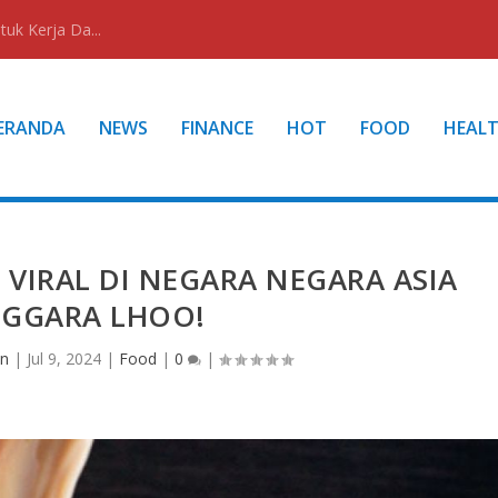
uk Kerja Da...
ERANDA
NEWS
FINANCE
HOT
FOOD
HEAL
VIRAL DI NEGARA NEGARA ASIA
GGARA LHOO!
in
|
Jul 9, 2024
|
Food
|
0
|