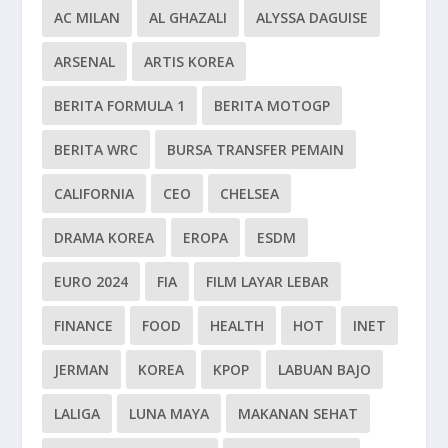
AC MILAN
AL GHAZALI
ALYSSA DAGUISE
ARSENAL
ARTIS KOREA
BERITA FORMULA 1
BERITA MOTOGP
BERITA WRC
BURSA TRANSFER PEMAIN
CALIFORNIA
CEO
CHELSEA
DRAMA KOREA
EROPA
ESDM
EURO 2024
FIA
FILM LAYAR LEBAR
FINANCE
FOOD
HEALTH
HOT
INET
JERMAN
KOREA
KPOP
LABUAN BAJO
LALIGA
LUNA MAYA
MAKANAN SEHAT