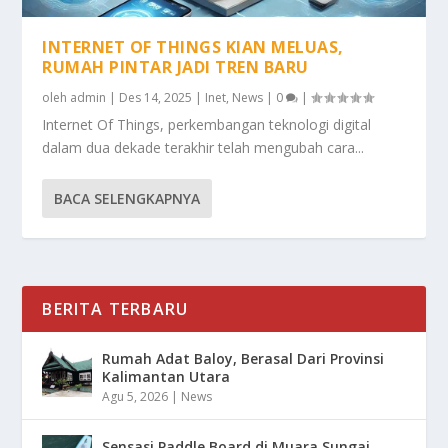
INTERNET OF THINGS KIAN MELUAS,
RUMAH PINTAR JADI TREN BARU
oleh
admin
|
Des 14, 2025
|
Inet
,
News
|
0
|
Internet Of Things, perkembangan teknologi digital
dalam dua dekade terakhir telah mengubah cara...
BACA SELENGKAPNYA
BERITA TERBARU
Rumah Adat Baloy, Berasal Dari Provinsi
Kalimantan Utara
Agu 5, 2026
|
News
Sensasi Paddle Board di Muara Sungai