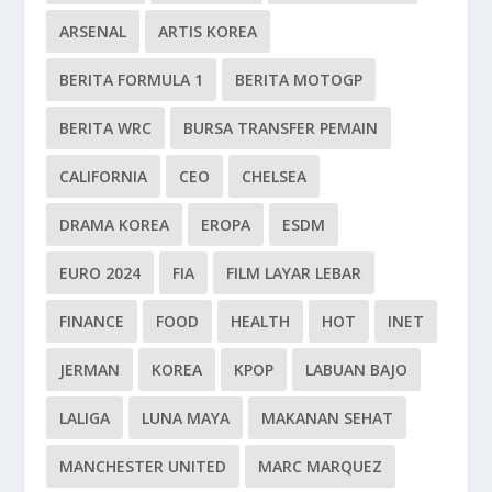
ARSENAL
ARTIS KOREA
BERITA FORMULA 1
BERITA MOTOGP
BERITA WRC
BURSA TRANSFER PEMAIN
CALIFORNIA
CEO
CHELSEA
DRAMA KOREA
EROPA
ESDM
EURO 2024
FIA
FILM LAYAR LEBAR
FINANCE
FOOD
HEALTH
HOT
INET
JERMAN
KOREA
KPOP
LABUAN BAJO
LALIGA
LUNA MAYA
MAKANAN SEHAT
MANCHESTER UNITED
MARC MARQUEZ