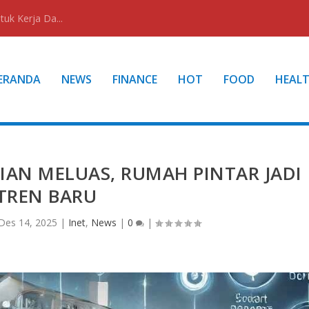
uk Kerja Da...
ERANDA
NEWS
FINANCE
HOT
FOOD
HEAL
IAN MELUAS, RUMAH PINTAR JADI
TREN BARU
Des 14, 2025
|
Inet
,
News
|
0
|