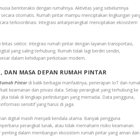
usia berinteraksi dengan rumahnya. Aktivitas yang sebelumnya
n secara otomatis. Rumah pintar mampu menciptakan lingkungan yan
cara terkoordinasi. Integrasi antarperangkat menciptakan ekosistem
lintas sektor. Integrasi rumah pintar dengan layanan transportasi,
ital yang saling terhubung. Rumah tidak lagi berdiri sendiri,
h besar dalam kehidupan perkotaan modern.
, DAN MASA DEPAN RUMAH PINTAR
Rumah Pintar
di balik berbagai manfaatnya, penerapan IoT dan ruma
rkait keamanan dan privasi data. Setiap perangkat yang terhubung ke
r jika tidak di lengkapi perlindungan yang memadai. Data pengguna,
informasi sensitif yang harus di jaga.
an digital masih menjadi kendala utama. Banyak pengguna
perbarui perangkat lunak, atau tidak memahami risiko keamanan.
or penting dalam membangun ekosistem rumah pintar yang aman dan