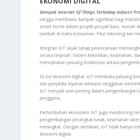
EKONOMI DIGITAL
Dampak Internet Of Things Terhadap Industri Pr
tangga membawa dampak signifikan bagi industr
smart home dalam proyek-proyek baru. Hunian deng
tambah di mata konsumen. Fitur teknologi kini me
Integrasi IoT sejak tahap perencanaan memungkin
secara terpisah. Sistem kelistrikan, keamanan, da
menciptakan peluang kolaborasi antara pengemban
Di sisi ekonomi digital, IoT membuka peluang bis
dan penyedia layanan berbasis langganan berlomba
IoT menjadi aset penting dalam pengembangan la
pengguna.
Pertumbuhan ekosistem IoT juga mendorong terci
pengembangan perangkat lunak, keamanan siber, an
meningkat. Dengan demikian, IoT tidak hanya me
ekonomi digital.