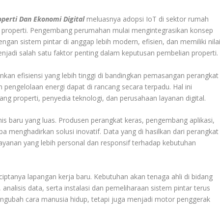
operti Dan Ekonomi Digital
meluasnya adopsi IoT di sektor rumah
i properti. Pengembang perumahan mulai mengintegrasikan konsep
an sistem pintar di anggap lebih modern, efisien, dan memiliki nila
njadi salah satu faktor penting dalam keputusan pembelian properti.
kan efisiensi yang lebih tinggi di bandingkan pemasangan perangkat
n pengelolaan energi dapat di rancang secara terpadu. Hal ini
g properti, penyedia teknologi, dan perusahaan layanan digital.
nis baru yang luas. Produsen perangkat keras, pengembang aplikasi,
 menghadirkan solusi inovatif. Data yang di hasilkan dari perangkat
yanan yang lebih personal dan responsif terhadap kebutuhan
ptanya lapangan kerja baru. Kebutuhan akan tenaga ahli di bidang
alisis data, serta instalasi dan pemeliharaan sistem pintar terus
ngubah cara manusia hidup, tetapi juga menjadi motor penggerak