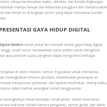
sitas cahaya berdasarkan waktu, aktivitas, dan kondisi lingkungan.
s, melainkan mampu belajar dari kebiasaan pengguna dan menyesuaika
ven dan lemari es di lengkapi sensor yang dapat memantau kondisi
aan.
PRESENTASI GAYA HIDUP DIGITAL
Digital Modern
rumah pintar kini menjadi simbol gaya hidup digital
 tinggi, smart home menawarkan solusi praktis untuk mengelola
ntar atau perintah suara, penghuni dapat mengontrol berbagai
terapkan di sektor industri. Sensor di gunakan untuk memantau
dan meningkatkan efisiensi produksi. Keberhasilan penerapan ini
asuk transportasi, pertanian, dan layanan kesehatan. Seiring waktu
erutama dalam bentuk perangkat rumah tangga pintar.
a meningkatnya minat terhadap rumah pintar. Sistem keamanan
cara real-time melalui kamera pengawas, sensor gerak, dan alarm