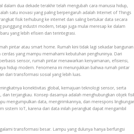
al dalam dua dekade terakhir telah mengubah cara manusia hidup,
Salah satu inovasi yang paling berpengaruh adalah Internet of Things
gkat fisik terhubung ke internet dan saling bertukar data secara
ng punggung industri modern, tetapi juga mulai meresap ke dalam
u yang lebih efisien dan terintegrasi.
mah pintar atau smart home. Rumah kini tidak lagi sekadar bangunan
tem cerdas yang mampu memahami kebutuhan penghuninya. Dari
erbasis sensor, rumah pintar menawarkan kenyamanan, efisiensi,
gaya hidup modern. Fenomena ini menunjukkan bahwa rumah pintar
n dari transformasi sosial yang lebih luas.
ningkatnya konektivitas global, kemajuan teknologi sensor, serta
 dan terjangkau. Konsep dasarnya adalah menghubungkan objek fisi
mampu mengumpulkan data, mengirimkannya, dan merespons lingkunga
m sistem IoT, karena dari data inilah perangkat dapat mengambil
alami transformasi besar. Lampu yang dulunya hanya berfungsi