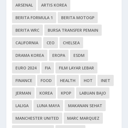
ARSENAL
ARTIS KOREA
BERITA FORMULA 1
BERITA MOTOGP
BERITA WRC
BURSA TRANSFER PEMAIN
CALIFORNIA
CEO
CHELSEA
DRAMA KOREA
EROPA
ESDM
EURO 2024
FIA
FILM LAYAR LEBAR
FINANCE
FOOD
HEALTH
HOT
INET
JERMAN
KOREA
KPOP
LABUAN BAJO
LALIGA
LUNA MAYA
MAKANAN SEHAT
MANCHESTER UNITED
MARC MARQUEZ