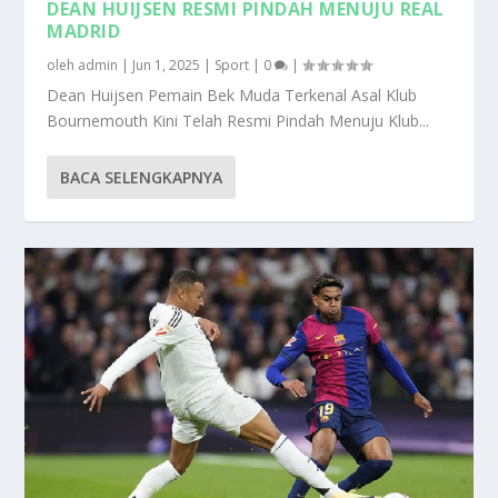
DEAN HUIJSEN RESMI PINDAH MENUJU REAL
MADRID
oleh
admin
|
Jun 1, 2025
|
Sport
|
0
|
Dean Huijsen Pemain Bek Muda Terkenal Asal Klub
Bournemouth Kini Telah Resmi Pindah Menuju Klub...
BACA SELENGKAPNYA