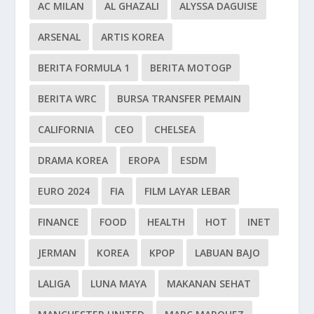
AC MILAN
AL GHAZALI
ALYSSA DAGUISE
ARSENAL
ARTIS KOREA
BERITA FORMULA 1
BERITA MOTOGP
BERITA WRC
BURSA TRANSFER PEMAIN
CALIFORNIA
CEO
CHELSEA
DRAMA KOREA
EROPA
ESDM
EURO 2024
FIA
FILM LAYAR LEBAR
FINANCE
FOOD
HEALTH
HOT
INET
JERMAN
KOREA
KPOP
LABUAN BAJO
LALIGA
LUNA MAYA
MAKANAN SEHAT