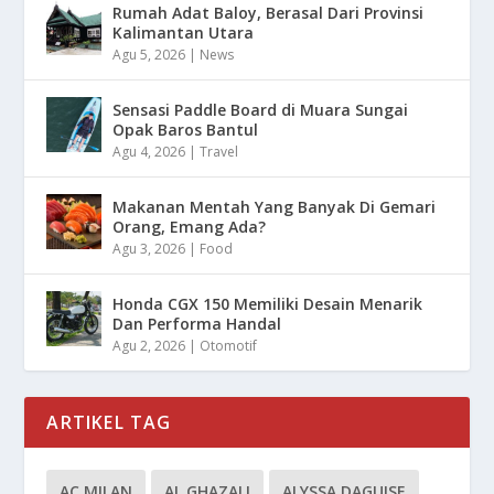
Rumah Adat Baloy, Berasal Dari Provinsi
Kalimantan Utara
Agu 5, 2026
|
News
Sensasi Paddle Board di Muara Sungai
Opak Baros Bantul
Agu 4, 2026
|
Travel
Makanan Mentah Yang Banyak Di Gemari
Orang, Emang Ada?
Agu 3, 2026
|
Food
Honda CGX 150 Memiliki Desain Menarik
Dan Performa Handal
Agu 2, 2026
|
Otomotif
ARTIKEL TAG
AC MILAN
AL GHAZALI
ALYSSA DAGUISE