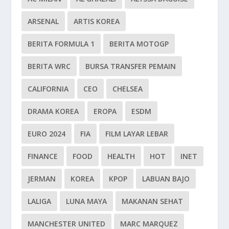
ARSENAL
ARTIS KOREA
BERITA FORMULA 1
BERITA MOTOGP
BERITA WRC
BURSA TRANSFER PEMAIN
CALIFORNIA
CEO
CHELSEA
DRAMA KOREA
EROPA
ESDM
EURO 2024
FIA
FILM LAYAR LEBAR
FINANCE
FOOD
HEALTH
HOT
INET
JERMAN
KOREA
KPOP
LABUAN BAJO
LALIGA
LUNA MAYA
MAKANAN SEHAT
MANCHESTER UNITED
MARC MARQUEZ