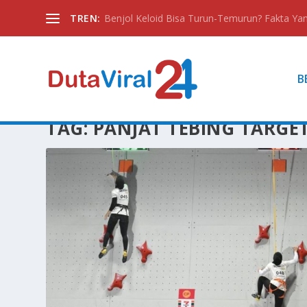
TREN:
Benjol Keloid Bisa Turun-Temurun? Fakta Yan
B
TAG:
PANJAT TEBING TARGE