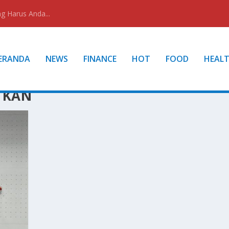
g Harus Anda...
ERANDA
NEWS
FINANCE
HOT
FOOD
HEAL
TKAN