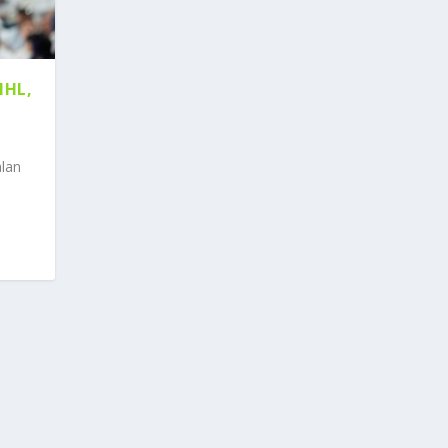
NHL,
lan