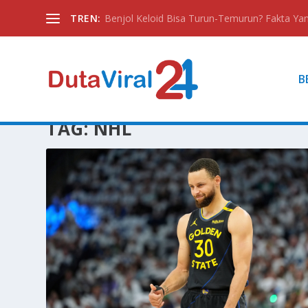
TREN:
Benjol Keloid Bisa Turun-Temurun? Fakta Yan
B
TAG:
NHL