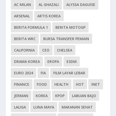
AC MILAN
AL GHAZALI
ALYSSA DAGUISE
ARSENAL
ARTIS KOREA
BERITA FORMULA 1
BERITA MOTOGP
BERITA WRC
BURSA TRANSFER PEMAIN
CALIFORNIA
CEO
CHELSEA
DRAMA KOREA
EROPA
ESDM
EURO 2024
FIA
FILM LAYAR LEBAR
FINANCE
FOOD
HEALTH
HOT
INET
JERMAN
KOREA
KPOP
LABUAN BAJO
LALIGA
LUNA MAYA
MAKANAN SEHAT