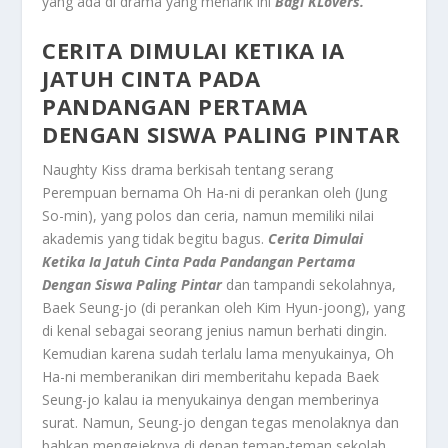
yang ada di drama yang menarik ini
Bagi KLovers.
CERITA DIMULAI KETIKA IA
JATUH CINTA PADA
PANDANGAN PERTAMA
DENGAN SISWA PALING PINTAR
Naughty Kiss drama berkisah tentang serang
Perempuan bernama Oh Ha-ni di perankan oleh (Jung
So-min), yang polos dan ceria, namun memiliki nilai
akademis yang tidak begitu bagus.
Cerita Dimulai
Ketika Ia Jatuh Cinta Pada Pandangan Pertama
Dengan Siswa Paling Pintar
dan tampandi sekolahnya,
Baek Seung-jo (di perankan oleh Kim Hyun-joong), yang
di kenal sebagai seorang jenius namun berhati dingin.
Kemudian karena sudah terlalu lama menyukainya, Oh
Ha-ni memberanikan diri memberitahu kepada Baek
Seung-jo kalau ia menyukainya dengan memberinya
surat. Namun, Seung-jo dengan tegas menolaknya dan
bahkan mengejeknya di depan teman-teman sekolah.