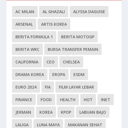
AC MILAN
AL GHAZALI
ALYSSA DAGUISE
ARSENAL
ARTIS KOREA
BERITA FORMULA 1
BERITA MOTOGP
BERITA WRC
BURSA TRANSFER PEMAIN
CALIFORNIA
CEO
CHELSEA
DRAMA KOREA
EROPA
ESDM
EURO 2024
FIA
FILM LAYAR LEBAR
FINANCE
FOOD
HEALTH
HOT
INET
JERMAN
KOREA
KPOP
LABUAN BAJO
LALIGA
LUNA MAYA
MAKANAN SEHAT