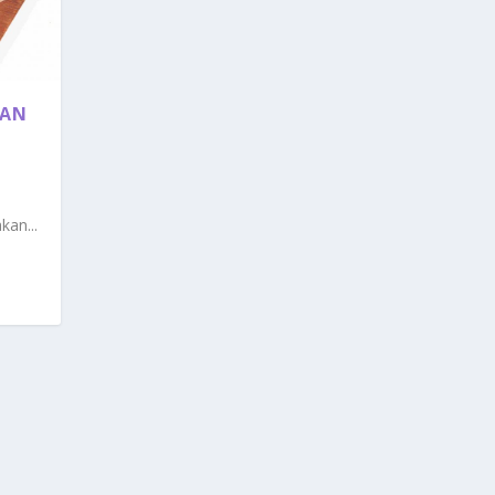
GAN
an...