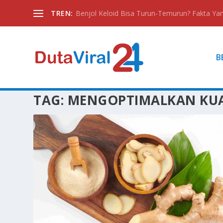
TREN:
Benjol Keloid Bisa Turun-Temurun? Fakta Yan
B
TAG:
MENGOPTIMALKAN KUA