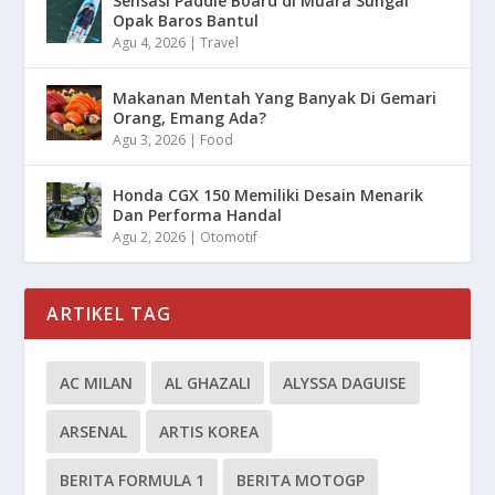
Sensasi Paddle Board di Muara Sungai
Opak Baros Bantul
Agu 4, 2026
|
Travel
Makanan Mentah Yang Banyak Di Gemari
Orang, Emang Ada?
Agu 3, 2026
|
Food
Honda CGX 150 Memiliki Desain Menarik
Dan Performa Handal
Agu 2, 2026
|
Otomotif
ARTIKEL TAG
AC MILAN
AL GHAZALI
ALYSSA DAGUISE
ARSENAL
ARTIS KOREA
BERITA FORMULA 1
BERITA MOTOGP