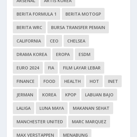
ARSENAL
ARTIS KOREA
BERITA FORMULA 1
BERITA MOTOGP
BERITA WRC
BURSA TRANSFER PEMAIN
CALIFORNIA
CEO
CHELSEA
DRAMA KOREA
EROPA
ESDM
EURO 2024
FIA
FILM LAYAR LEBAR
FINANCE
FOOD
HEALTH
HOT
INET
JERMAN
KOREA
KPOP
LABUAN BAJO
LALIGA
LUNA MAYA
MAKANAN SEHAT
MANCHESTER UNITED
MARC MARQUEZ
MAX VERSTAPPEN
MENABUNG