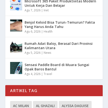
Microsoft 365 Paket Produktivitas Modern
Untuk Kerja Dan Belajar
Agu 7, 2026
|
Inet
Benjol Keloid Bisa Turun-Temurun? Fakta
Yang Harus Anda Tahu
Agu 6, 2026
|
Health
Rumah Adat Baloy, Berasal Dari Provinsi
Kalimantan Utara
Agu 5, 2026
|
News
Sensasi Paddle Board di Muara Sungai
Opak Baros Bantul
Agu 4, 2026
|
Travel
ARTIKEL TAG
AC MILAN
AL GHAZALI
ALYSSA DAGUISE