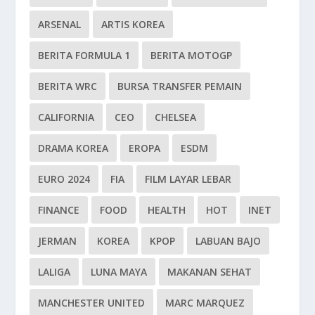
ARSENAL
ARTIS KOREA
BERITA FORMULA 1
BERITA MOTOGP
BERITA WRC
BURSA TRANSFER PEMAIN
CALIFORNIA
CEO
CHELSEA
DRAMA KOREA
EROPA
ESDM
EURO 2024
FIA
FILM LAYAR LEBAR
FINANCE
FOOD
HEALTH
HOT
INET
JERMAN
KOREA
KPOP
LABUAN BAJO
LALIGA
LUNA MAYA
MAKANAN SEHAT
MANCHESTER UNITED
MARC MARQUEZ