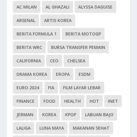
AC MILAN
AL GHAZALI
ALYSSA DAGUISE
ARSENAL
ARTIS KOREA
BERITA FORMULA 1
BERITA MOTOGP
BERITA WRC
BURSA TRANSFER PEMAIN
CALIFORNIA
CEO
CHELSEA
DRAMA KOREA
EROPA
ESDM
EURO 2024
FIA
FILM LAYAR LEBAR
FINANCE
FOOD
HEALTH
HOT
INET
JERMAN
KOREA
KPOP
LABUAN BAJO
LALIGA
LUNA MAYA
MAKANAN SEHAT