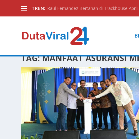
TREN:
Raul Fernandez Bertahan di Trackhouse Aprili
B
TAG:
MANFAAT ASURANSI M