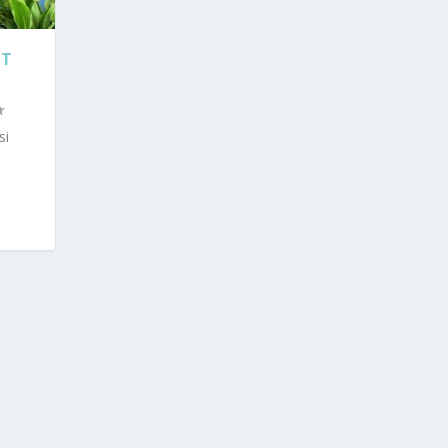
AT
si