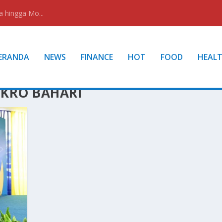
a hingga Mo...
ERANDA
NEWS
FINANCE
HOT
FOOD
HEAL
IKRO BAHARI