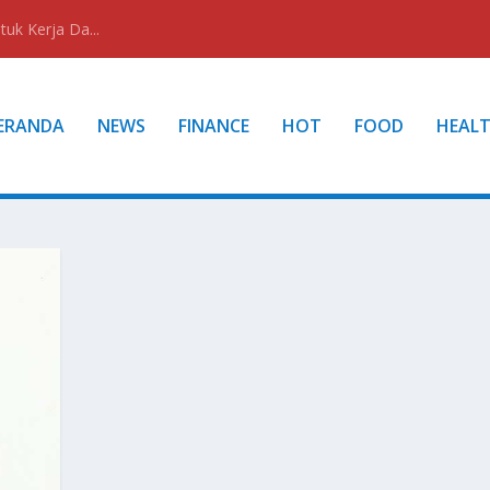
uk Kerja Da...
ERANDA
NEWS
FINANCE
HOT
FOOD
HEAL