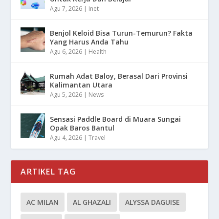
Agu 7, 2026
|
Inet
Benjol Keloid Bisa Turun-Temurun? Fakta
Yang Harus Anda Tahu
Agu 6, 2026
|
Health
Rumah Adat Baloy, Berasal Dari Provinsi
Kalimantan Utara
Agu 5, 2026
|
News
Sensasi Paddle Board di Muara Sungai
Opak Baros Bantul
Agu 4, 2026
|
Travel
ARTIKEL TAG
AC MILAN
AL GHAZALI
ALYSSA DAGUISE