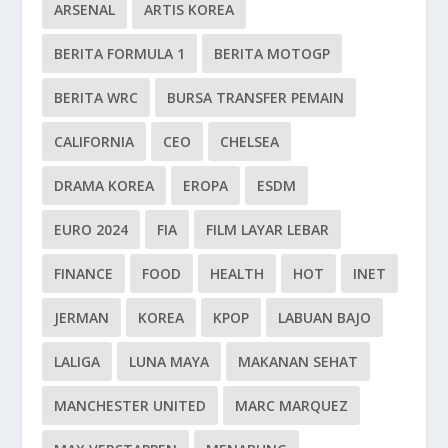
ARSENAL
ARTIS KOREA
BERITA FORMULA 1
BERITA MOTOGP
BERITA WRC
BURSA TRANSFER PEMAIN
CALIFORNIA
CEO
CHELSEA
DRAMA KOREA
EROPA
ESDM
EURO 2024
FIA
FILM LAYAR LEBAR
FINANCE
FOOD
HEALTH
HOT
INET
JERMAN
KOREA
KPOP
LABUAN BAJO
LALIGA
LUNA MAYA
MAKANAN SEHAT
MANCHESTER UNITED
MARC MARQUEZ