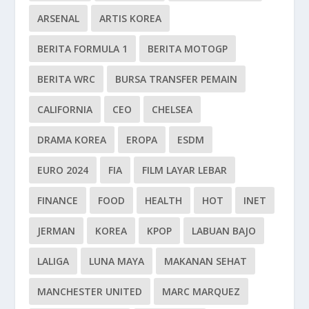
ARSENAL
ARTIS KOREA
BERITA FORMULA 1
BERITA MOTOGP
BERITA WRC
BURSA TRANSFER PEMAIN
CALIFORNIA
CEO
CHELSEA
DRAMA KOREA
EROPA
ESDM
EURO 2024
FIA
FILM LAYAR LEBAR
FINANCE
FOOD
HEALTH
HOT
INET
JERMAN
KOREA
KPOP
LABUAN BAJO
LALIGA
LUNA MAYA
MAKANAN SEHAT
MANCHESTER UNITED
MARC MARQUEZ