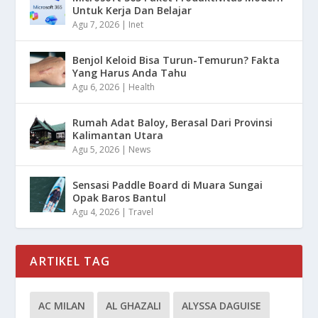
Untuk Kerja Dan Belajar
Agu 7, 2026
|
Inet
Benjol Keloid Bisa Turun-Temurun? Fakta
Yang Harus Anda Tahu
Agu 6, 2026
|
Health
Rumah Adat Baloy, Berasal Dari Provinsi
Kalimantan Utara
Agu 5, 2026
|
News
Sensasi Paddle Board di Muara Sungai
Opak Baros Bantul
Agu 4, 2026
|
Travel
ARTIKEL TAG
AC MILAN
AL GHAZALI
ALYSSA DAGUISE