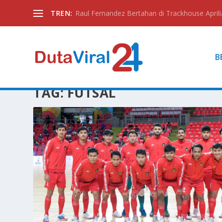
TREN:
Raul Fernandez Bertahan di Trackhouse Aprili
B
TAG:
FUTSAL